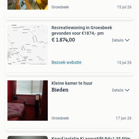
Groesbeek
15 jul 26
Recreatiewoning in Groesbeek
gevonden voor €1874,- pm
€ 1.874,00
Details
Bezoek website
15 jul 26
Kleine kamer te huur
Bieden
Details
Groesbeek
17 jun 26
Knauf isolatie Ki acoustifit,Rd=1,35 50m