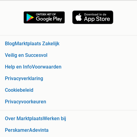
Blog
Marktplaats Zakelijk
Veilig en Succesvol
Help en Info
Voorwaarden
Privacyverklaring
Cookiebeleid
Privacyvoorkeuren
Over Marktplaats
Werken bij
Perskamer
Adevinta