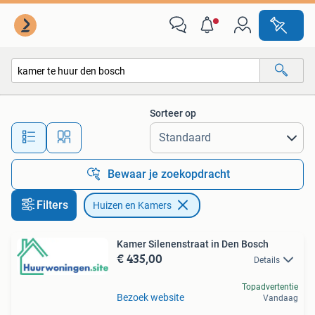
Huizen en Kamers
Sorteer op
Alle afstanden…
Bewaar je zoekopdracht
Filters
Huizen en Kamers
Kamer Silenenstraat in Den Bosch
€ 435,00
Details
Topadvertentie
Bezoek website
Vandaag