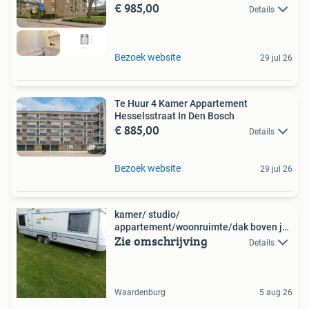
€ 985,00
Details
Bezoek website
29 jul 26
Te Huur 4 Kamer Appartement
Hesselsstraat In Den Bosch
€ 885,00
Details
Bezoek website
29 jul 26
kamer/ studio/
appartement/woonruimte/dak boven je
Zie omschrijving
hoofd
Details
Waardenburg
5 aug 26