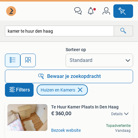
Huizen en Kamers
Sorteer op
Alle afstanden…
Bewaar je zoekopdracht
Filters
Huizen en Kamers
Te Huur Kamer Plaats In Den Haag
€ 360,00
Details
Topadvertentie
Bezoek website
Vandaag