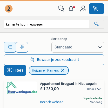
Huizen en Kamers
Sorteer op
Alle afstanden…
Bewaar je zoekopdracht
Filters
Huizen en Kamers
Appartement Brugpad in Nieuwegein
€ 1.250,00
Details
Topadvertentie
Bezoek website
Vandaag