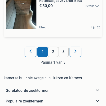
Nachtkastjes 2x / L40x B40x
€ 30,00
Details
Utrecht
4 jul 26
1
2
3
Pagina 1 van 3
kamer te huur nieuwegein in Huizen en Kamers
Gerelateerde zoektermen
Populaire zoektermen