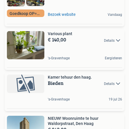
Goedkoop OP=OP
Bezoek website
Vandaag
Various plant
€ 140,00
Details
's-Gravenhage
Eergisteren
Kamer tehuur den haag.
Bieden
Details
's-Gravenhage
19 jul 26
NIEUW! Woonruimte te huur
Waldorpstraat, Den Haag