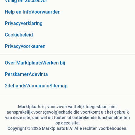
Veilig en Succesvol
Help en Info
Voorwaarden
Privacyverklaring
Cookiebeleid
Privacyvoorkeuren
Over Marktplaats
Werken bij
Perskamer
Adevinta
2dehands
2ememain
Sitemap
Marktplaats is, voor zover wettelijk toegestaan, niet
aansprakelijk voor (gevolg)schade die voortkomt uit het gebruik
van deze site, dan wel uit fouten of ontbrekende functionaliteiten
op deze site.
Copyright © 2026 Marktplaats B.V. Alle rechten voorbehouden.