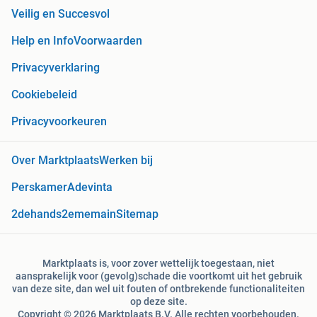
Veilig en Succesvol
Help en Info
Voorwaarden
Privacyverklaring
Cookiebeleid
Privacyvoorkeuren
Over Marktplaats
Werken bij
Perskamer
Adevinta
2dehands
2ememain
Sitemap
Marktplaats is, voor zover wettelijk toegestaan, niet
aansprakelijk voor (gevolg)schade die voortkomt uit het gebruik
van deze site, dan wel uit fouten of ontbrekende functionaliteiten
op deze site.
Copyright © 2026 Marktplaats B.V. Alle rechten voorbehouden.