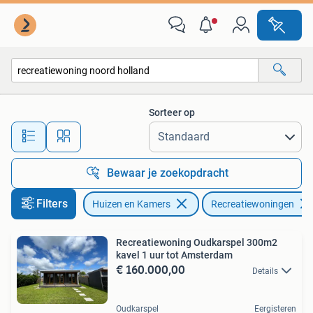
Recreatiewoningen te koop
Sorteer op
Alle afstanden…
Bewaar je zoekopdracht
Filters
Huizen en Kamers
Recreatiewoningen
Recreatiewoning Oudkarspel 300m2
kavel 1 uur tot Amsterdam
€ 160.000,00
Details
Oudkarspel
Eergisteren