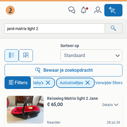
Autostoeltjes
Sorteer op
Alle afstanden…
Bewaar je zoekopdracht
Filters
Kinderen en Baby's
Autostoeltjes
Verwijder filters
Reiswieg Matrix light 2 Jane
€ 65,00
Details
Naarden
28 jul 26