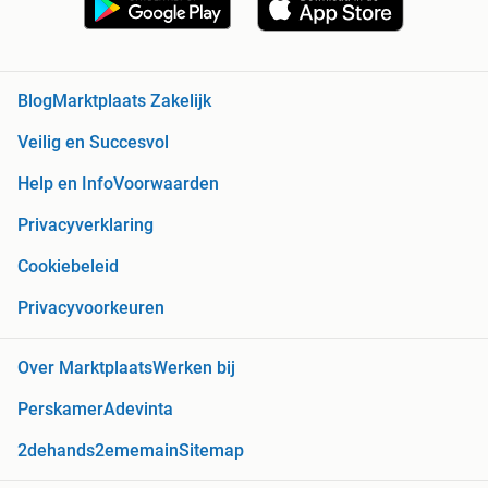
Blog
Marktplaats Zakelijk
Veilig en Succesvol
Help en Info
Voorwaarden
Privacyverklaring
Cookiebeleid
Privacyvoorkeuren
Over Marktplaats
Werken bij
Perskamer
Adevinta
2dehands
2ememain
Sitemap