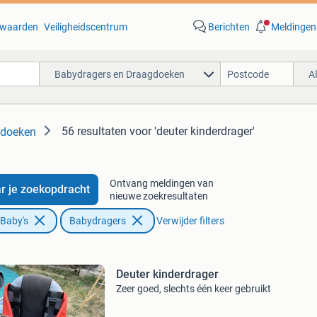
waarden
Veiligheidscentrum
Berichten
Meldingen
Babydragers en Draagdoeken
A
56 resultaten
voor 'deuter kinderdrager'
gdoeken
Ontvang meldingen van
r je zoekopdracht
nieuwe zoekresultaten
 Baby's
Babydragers
Verwijder filters
Deuter kinderdrager
Zeer goed, slechts één keer gebruikt