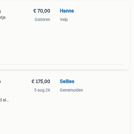
€ 70,00
Hanne
s
tje.
Gisteren
Velp
€ 175,00
Sellies
w
5 aug 26
Genemuiden
d als