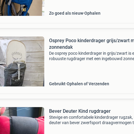
comfort kinderdrag
Zo goed als nieuw
Ophalen
Osprey Poco kinderdrager grijs/zwart 
zonnendak
De osprey poco kinderdrager in grijs/zwart is 
robuuste rugdrager met een ingebouwd zonn
voor optimale bescherming. De drager is voor
van diverse vakken met ritsen voor het veilig
opbergen
Gebruikt
Ophalen of Verzenden
Bever Deuter Kind rugdrager
Stevige en comfortabele kinderdrager rugzak,
deuter van bever zwerfsport draagvermogen t
kg perfect voor lange wandelingen en
buitenavonturen. De drager is in redelijke staa