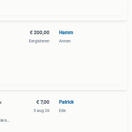
€ 200,00
Hamm
Eergisteren
Annen
cht
genkap
€ 7,00
Patrick
k
5 aug 26
Ede
ie of