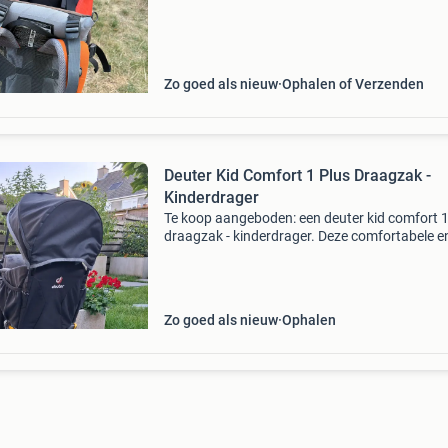
Zo goed als nieuw
Ophalen of Verzenden
Deuter Kid Comfort 1 Plus Draagzak -
Kinderdrager
Te koop aangeboden: een deuter kid comfort 1
draagzak - kinderdrager. Deze comfortabele e
veilige draagzak is ideaal voor wandelingen en
uitstapjes met je kind. De draagzak is voorzie
een v
Zo goed als nieuw
Ophalen