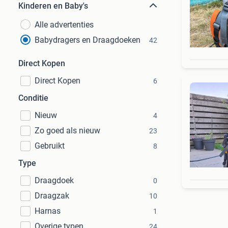
Kinderen en Baby's
Alle advertenties
Babydragers en Draagdoeken
42
Direct Kopen
Direct Kopen
6
Conditie
Nieuw
4
Zo goed als nieuw
23
Gebruikt
8
Type
Draagdoek
0
Draagzak
10
Harnas
1
Overige typen
24