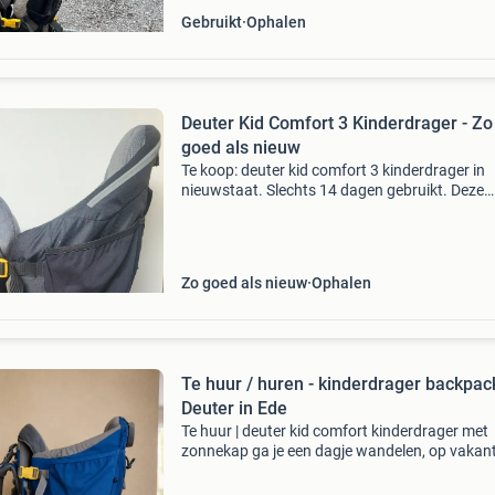
Gebruikt
Ophalen
Deuter Kid Comfort 3 Kinderdrager - Zo
goed als nieuw
Te koop: deuter kid comfort 3 kinderdrager in
nieuwstaat. Slechts 14 dagen gebruikt. Deze
rugdrager is geschikt voor een maximaal gewi
van 22 kg (18 kg kind en 4 kg bagage). De re
functioneer
Zo goed als nieuw
Ophalen
Te huur / huren - kinderdrager backpac
Deuter in Ede
Te huur | deuter kid comfort kinderdrager met
zonnekap ga je een dagje wandelen, op vakant
een weekendje weg en wil je niet direct een
kinderdrager aanschaffen? Deze deuter kid