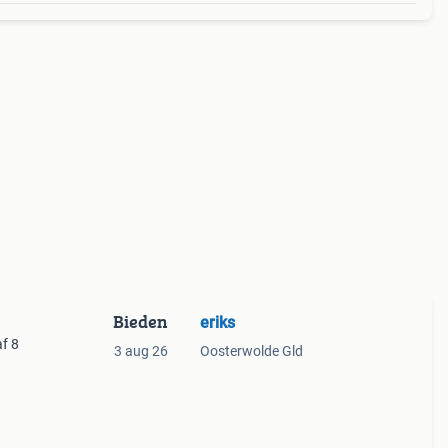
Bieden
eriks
f 8
3 aug 26
Oosterwolde Gld