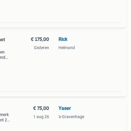
€ 175,00
Rick
met
Gisteren
Helmond
een
endak
zien
€ 75,00
Yaser
 merk
1 aug 26
's-Gravenhage
ot 22
t en