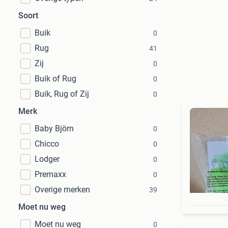
Soort
Buik
0
Rug
41
Zij
0
Buik of Rug
0
Buik, Rug of Zij
0
Merk
Baby Björn
0
Chicco
0
Lodger
0
Premaxx
0
Overige merken
39
Moet nu weg
Moet nu weg
0