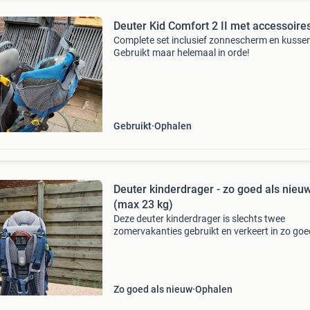
Deuter Kid Comfort 2 II met accessoire
Complete set inclusief zonnescherm en kussen
Gebruikt maar helemaal in orde!
Gebruikt
Ophalen
Deuter kinderdrager - zo goed als nieu
(max 23 kg)
Deze deuter kinderdrager is slechts twee
zomervakanties gebruikt en verkeert in zo goe
nieuwe staat. Ideaal voor wandelingen en
avonturen met je kindje. Geschikt voor een
maximaal gewicht van 23
Zo goed als nieuw
Ophalen