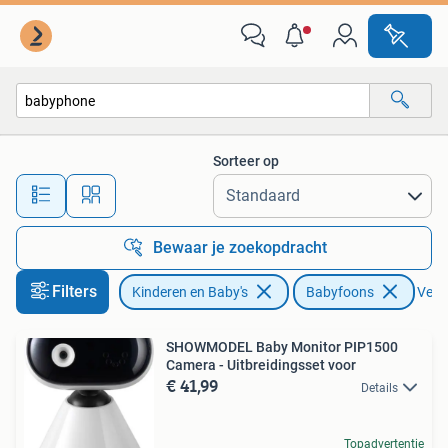
Babyfoons
Sorteer op
Alle afstanden…
Bewaar je zoekopdracht
Filters
Kinderen en Baby's
Babyfoons
Verwi
SHOWMODEL Baby Monitor PIP1500
Camera - Uitbreidingsset voor
€ 41,99
Details
Topadvertentie