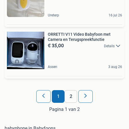
Ureterp
16 jul 26
ORRETTI V11 Video Babyfoon met
Camera en Terugspreekfunctie
€ 35,00
Details
Assen
3 aug 26
1
2
Pagina 1 van 2
babyphone in Babyfoons