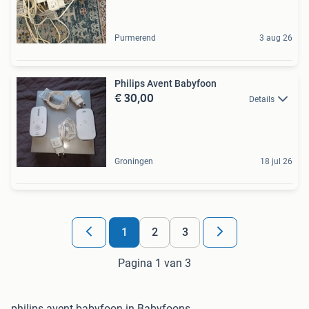
Purmerend
3 aug 26
Philips Avent Babyfoon
€ 30,00
Details
Groningen
18 jul 26
1
2
3
Pagina 1 van 3
philips avent babyfoon in Babyfoons