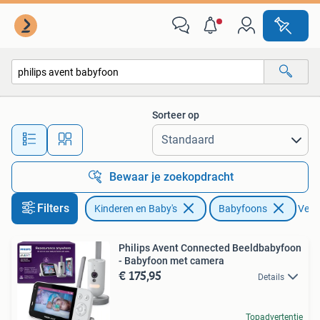
Babyfoons
Sorteer op
Alle afstanden…
Bewaar je zoekopdracht
Filters
Kinderen en Baby's
Babyfoons
Verwi
Philips Avent Connected Beeldbabyfoon
- Babyfoon met camera
€ 175,95
Details
Topadvertentie