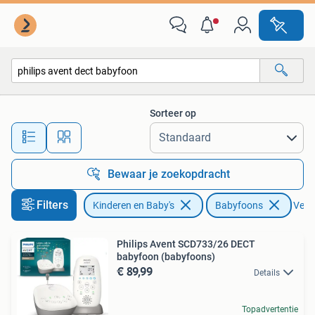
Babyfoons
Sorteer op
Alle afstanden…
Bewaar je zoekopdracht
Filters
Kinderen en Baby's
Babyfoons
Verwi
Philips Avent SCD733/26 DECT
babyfoon (babyfoons)
€ 89,99
Details
Topadvertentie