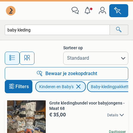
Babykleding | Baby-kledingpakketten
Sorteer op
Alle afstanden…
Bewaar je zoekopdracht
Filters
Kinderen en Baby's
Baby-kledingpakketten
Grote kledingbundel voor babyjongens -
Maat 68
€ 35,00
Details
Dagtopper