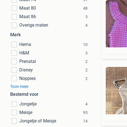
Maat 80
48
Maat 86
3
Overige maten
4
Merk
Hema
10
H&M
3
Prenatal
2
Disney
2
Noppies
2
Toon meer
Bestemd voor
Jongetje
4
Meisje
95
Jongetje of Meisje
14