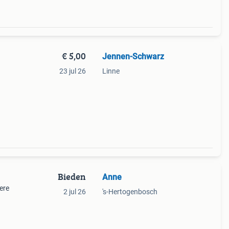
€ 5,00
Jennen-Schwarz
23 jul 26
Linne
Bieden
Anne
ere
2 jul 26
's-Hertogenbosch