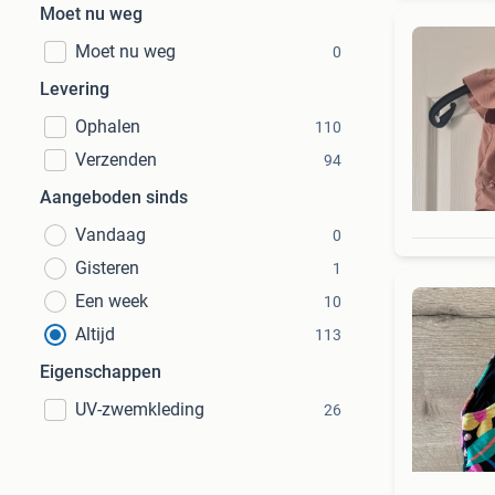
Moet nu weg
Moet nu weg
0
Levering
Ophalen
110
Verzenden
94
Aangeboden sinds
Vandaag
0
Gisteren
1
Een week
10
Altijd
113
Eigenschappen
UV-zwemkleding
26