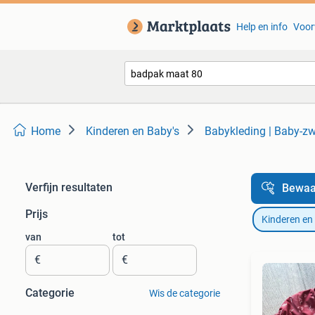
Help en info
Voor
Home
Kinderen en Baby's
Babykleding | Baby-z
Verfijn resultaten
Bewaa
Prijs
Kinderen en
van
tot
€
€
Categorie
Wis de categorie