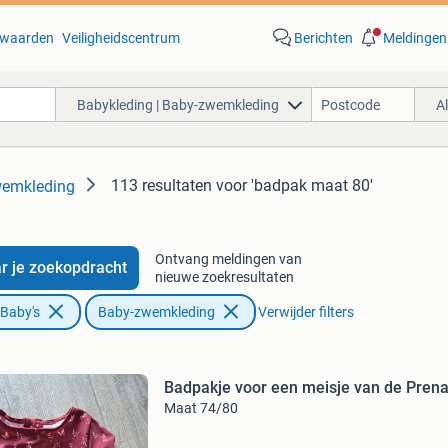
waarden
Veiligheidscentrum
Berichten
Meldingen
Babykleding | Baby-zwemkleding
A
113 resultaten
voor 'badpak maat 80'
wemkleding
Ontvang meldingen van
r je zoekopdracht
nieuwe zoekresultaten
 Baby's
Baby-zwemkleding
Verwijder filters
Badpakje voor een meisje van de Prena
Maat 74/80