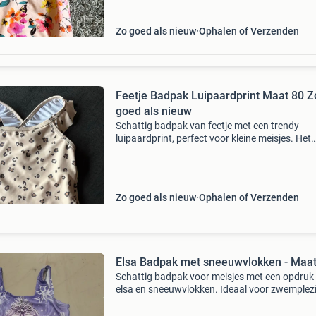
Zo goed als nieuw
Ophalen of Verzenden
Feetje Badpak Luipaardprint Maat 80 Z
goed als nieuw
Schattig badpak van feetje met een trendy
luipaardprint, perfect voor kleine meisjes. Het
badpak is maat 80 en verkeert in zo goed als
nieuwe staat. Is 2 keer gedragen. Ideaal voor 
dagje strand of
Zo goed als nieuw
Ophalen of Verzenden
Elsa Badpak met sneeuwvlokken - Maat
Schattig badpak voor meisjes met een opdruk
elsa en sneeuwvlokken. Ideaal voor zwemplezi
de zomer of tijdens zwemles. Het badpak is n
en klaar voor een nieuw avontuur.