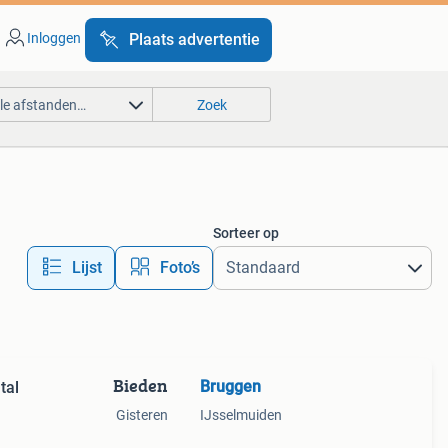
Inloggen
Plaats advertentie
lle afstanden…
Zoek
Sorteer op
Lijst
Foto’s
Bieden
Bruggen
tal
Gisteren
IJsselmuiden