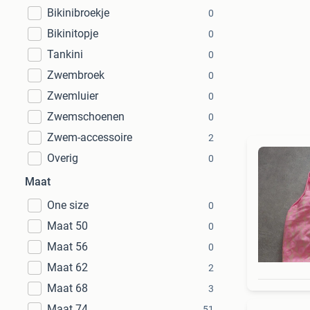
Bikinibroekje
0
Bikinitopje
0
Tankini
0
Zwembroek
0
Zwemluier
0
Zwemschoenen
0
Zwem-accessoire
2
Overig
0
Maat
One size
0
Maat 50
0
Maat 56
0
Maat 62
2
Maat 68
3
Maat 74
51