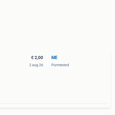
€ 2,00
ME
2 aug 26
Purmerend