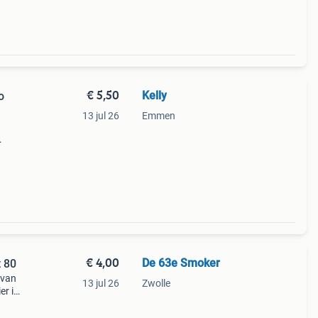
€ 5,50
Kelly
o
13 jul 26
Emmen
een
€ 4,00
De 63e Smoker
 80
 van
13 jul 26
Zwolle
er in
ieuw