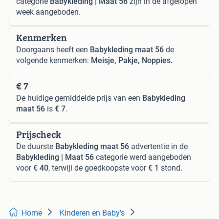
categorie
Babykleding | Maat 56
zijn in de afgelopen
week aangeboden.
Kenmerken
Doorgaans heeft een
Babykleding maat 56
de
volgende kenmerken:
Meisje, Pakje, Noppies.
€ 7
De huidige gemiddelde prijs van een
Babykleding
maat 56
is
€ 7
.
Prijscheck
De duurste
Babykleding maat 56
advertentie in de
Babykleding | Maat 56
categorie werd aangeboden
voor
€ 40
, terwijl de goedkoopste voor
€ 1
stond.
Home
Kinderen en Baby's