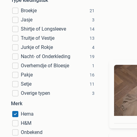
Type kledingstuk
Broekje
21
Jasje
3
Shirtje of Longsleeve
14
Truitje of Vestje
13
Jurkje of Rokje
4
Nacht- of Onderkleding
19
Overhemdje of Bloesje
1
Pakje
16
Setje
11
Overige typen
3
Merk
Hema
H&M
Onbekend