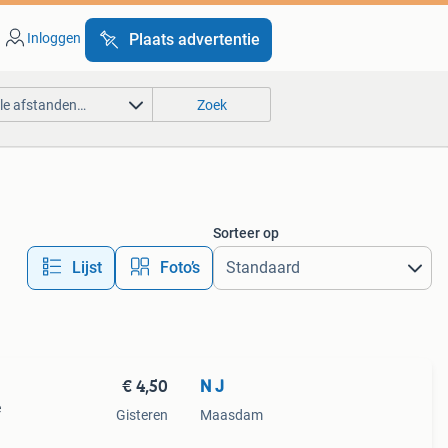
Inloggen
Plaats advertentie
lle afstanden…
Zoek
Sorteer op
Lijst
Foto’s
€ 4,50
N J
e
Gisteren
Maasdam