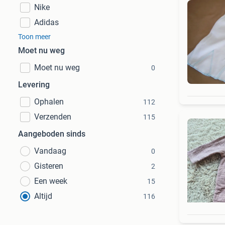
Nike
Adidas
Toon meer
Moet nu weg
Moet nu weg
0
Levering
Ophalen
112
Verzenden
115
Aangeboden sinds
Vandaag
0
Gisteren
2
Een week
15
Altijd
116