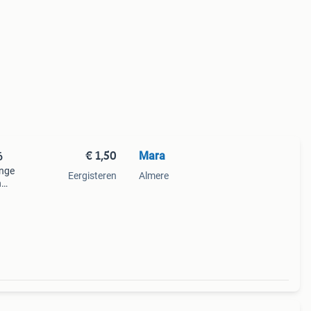
€ 1,50
Mara
6
ange
Eergisteren
Almere
n
het