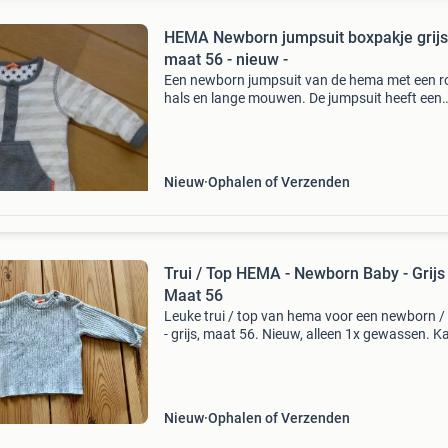
HEMA Newborn jumpsuit boxpakje grijs
maat 56 - nieuw -
Een newborn jumpsuit van de hema met een r
hals en lange mouwen. De jumpsuit heeft een
dessin van witte en gemêleerd grijze strepen 
grijze biezen. Aan de voorkant zit een grote
borstzak. Bij d
Nieuw
Ophalen of Verzenden
Trui / Top HEMA - Newborn Baby - Grijs 
Maat 56
Leuke trui / top van hema voor een newborn /
- grijs, maat 56. Nieuw, alleen 1x gewassen. K
worden opgehaald of opgestuurd (dezelfde of
volgende werkdag verstuurd). Zie ook m&#39
andere a
Nieuw
Ophalen of Verzenden