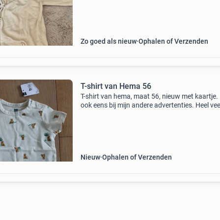
Zo goed als nieuw
Ophalen of Verzenden
T-shirt van Hema 56
T-shirt van hema, maat 56, nieuw met kaartje. 
ook eens bij mijn andere advertenties. Heel vee
kleding en boeken, wellicht kun je een leuk pak
samenstellen en zo besparen op de verzendko
Nieuw
Ophalen of Verzenden