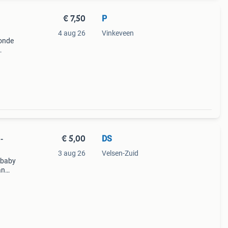
€ 7,50
P
4 aug 26
Vinkeveen
onde
met
€ 5,00
DS
-
3 aug 26
Velsen-Zuid
 baby
an
;n