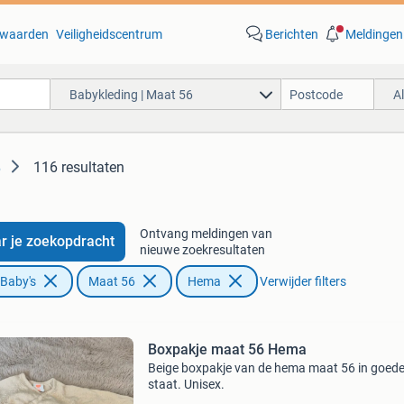
waarden
Veiligheidscentrum
Berichten
Meldingen
Babykleding | Maat 56
A
116 resultaten
6
Ontvang meldingen van
r je zoekopdracht
nieuwe zoekresultaten
 Baby's
Maat 56
Hema
Verwijder filters
Boxpakje maat 56 Hema
Beige boxpakje van de hema maat 56 in goed
staat. Unisex.