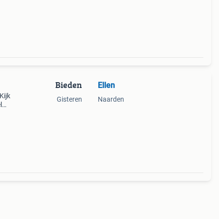
Bieden
Ellen
Kijk
Gisteren
Naarden
l
ketje
sten