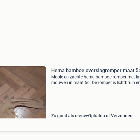
Hema bamboe overslagromper maat 5
Mooie en zachte hema bamboe romper met l
mouwen in maat 56. De romper is lichtbruin e
heeft een ribje. Dit is een overslagromper, wat 
gemakkelijker maakt om de allerkleinsten in te
pakken. Oo
Zo goed als nieuw
Ophalen of Verzenden