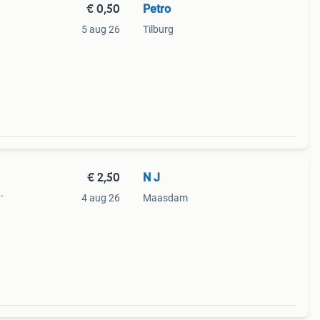
€ 0,50
Petro
5 aug 26
Tilburg
€ 2,50
N J
.
4 aug 26
Maasdam