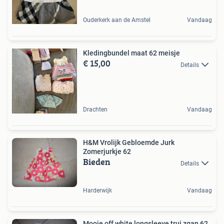
Ouderkerk aan de Amstel
Vandaag
Kledingbundel maat 62 meisje
€ 15,00
Details
Drachten
Vandaag
H&M Vrolijk Gebloemde Jurk
Zomerjurkje 62
Bieden
Details
Harderwijk
Vandaag
Mooie off white longsleeve trui zgan 62