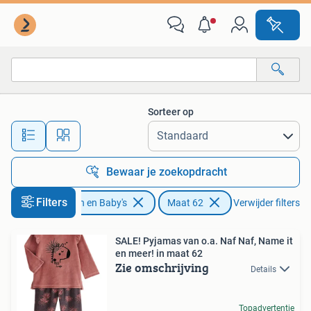
Babykleding | Maat 62
Sorteer op
Alle afstanden…
Bewaar je zoekopdracht
Filters
Kinderen en Baby's
Maat 62
Verwijder filters
SALE! Pyjamas van o.a. Naf Naf, Name it
en meer! in maat 62
Zie omschrijving
Details
Topadvertentie