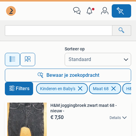
Babykleding | Maat 68
Sorteer op
Alle afstanden…
Bewaar je zoekopdracht
Filters
Kinderen en Baby's
Maat 68
H&M
H&M joggingbroek zwart maat 68 -
nieuw -
€ 7,50
Details