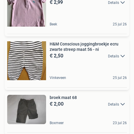
€ 2,99
Details
Beek
25 jul 26
H&M Conscious joggingbroekje ecru
zwarte streep maat 56 - ni
€ 2,50
Details
Vinkeveen
25 jul 26
broek maat 68
€ 2,00
Details
Boxmeer
23 jul 26