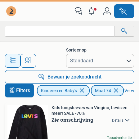
Babykleding | Maat 74
Sorteer op
Alle afstanden…
Bewaar je zoekopdracht
Filters
Kinderen en Baby's
Maat 74
Verwijde
Kids longsleeves van Vingino, Levis en
meer! SALE -70%
Zie omschrijving
Details
Topadvertentie