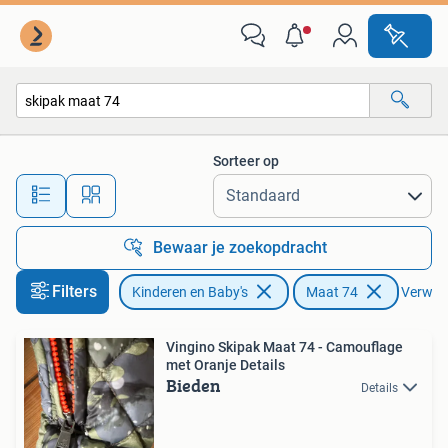
Babykleding | Maat 74
Sorteer op
Alle afstanden…
Bewaar je zoekopdracht
Filters
Kinderen en Baby's
Maat 74
Verwijde
Vingino Skipak Maat 74 - Camouflage
met Oranje Details
Bieden
Details