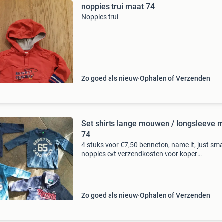
noppies trui maat 74
Noppies trui
Zo goed als nieuw
Ophalen of Verzenden
Set shirts lange mouwen / longsleeve 
74
4 stuks voor €7,50 benneton, name it, just sma
noppies evt verzendkosten voor koper
(pakketdienst in overleg; vinted go, dhl, postnl
Zo goed als nieuw
Ophalen of Verzenden