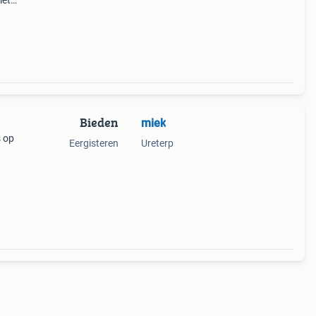
met
Bieden
miek
s op
Eergisteren
Ureterp