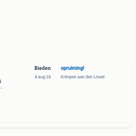
Bieden
opruiming!
4 aug 26
Krimpen aan den IJssel
️
 of