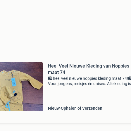
Heel Veel Nieuwe Kleding van Noppies
maat 74
🛍️ heel veel nieuwe noppies kleding maat 74!🛍
Voor jongens, meisjes én unisex. Alle kleding is
nieuw en mag weg met 50% korting! Interesse
vragen? Stuur gerust een berichtje. 😊
Nieuw
Ophalen of Verzenden