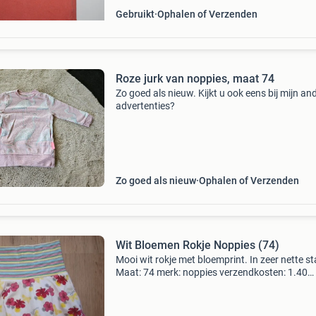
Gebruikt
Ophalen of Verzenden
Roze jurk van noppies, maat 74
Zo goed als nieuw. Kijkt u ook eens bij mijn an
advertenties?
Zo goed als nieuw
Ophalen of Verzenden
Wit Bloemen Rokje Noppies (74)
Mooi wit rokje met bloemprint. In zeer nette st
Maat: 74 merk: noppies verzendkosten: 1.40
Verzenden voor eigen risico kijk ook eens bij mijn
andere advertenties, misschien zit er meer voor