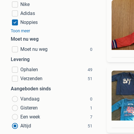
Nike
Adidas
Noppies
Toon meer
Moet nu weg
Moet nu weg
0
Levering
Ophalen
49
Verzenden
51
Aangeboden sinds
Vandaag
0
Gisteren
1
Een week
7
Altijd
51