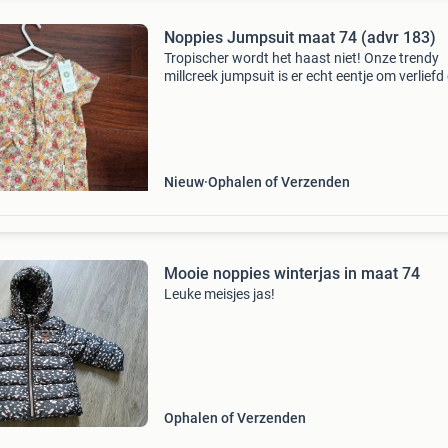
Noppies Jumpsuit maat 74 (advr 183)
Tropischer wordt het haast niet! Onze trendy
millcreek jumpsuit is er echt eentje om verliefd
worden. Dankzij het vrolijke bloemenpatroon 
fraaie afwerking ziet je dochter er hierin altijd
Nieuw
Ophalen of Verzenden
Mooie noppies winterjas in maat 74
Leuke meisjes jas!
Ophalen of Verzenden