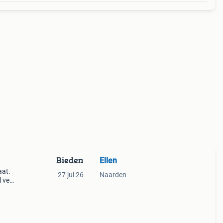
Bieden
Ellen
aat.
27 jul 26
Naarden
 veel
ketje