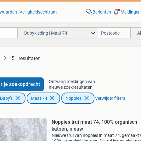
waarden
Veiligheidscentrum
Berichten
Meldingen
Babykleding | Maat 74
A
51 resultaten
4
Ontvang meldingen van
r je zoekopdracht
nieuwe zoekresultaten
 Baby's
Maat 74
Noppies
Verwijder filters
Noppies trui maat 74, 100% organisch
katoen, nieuw
Nieuwe trui van noppies in maat 74, gemaakt