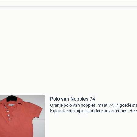
Polo van Noppies 74
Oranje polo van noppies, maat 74, in goede st
Kijk ook eens bij mijn andere advertenties. Heel
kleding en boeken, wellicht kun je een leuk pak
samenstellen en zo besparen op de verzendko