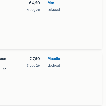
€ 4,50
Mar
4 aug 26
Lelystad
€ 7,50
Maudia
maat
3 aug 26
Lieshout
ll en
, dpd)