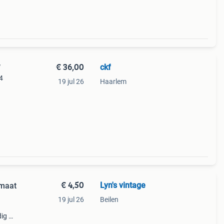
€ 36,00
ckf
W
4
19 jul 26
Haarlem
€ 4,50
Lyn's vintage
 maat
19 jul 26
Beilen
dig op