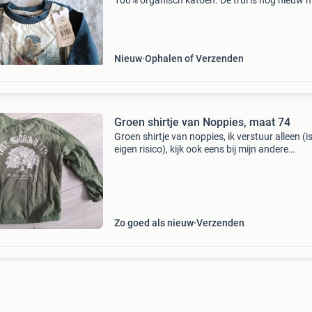
100% organisch katoen. De trui is nog nieuw 
het originele prijskaartje eraan. Ideaal voor
baby&#39;s en peuters.
Nieuw
Ophalen of Verzenden
Groen shirtje van Noppies, maat 74
Groen shirtje van noppies, ik verstuur alleen (i
eigen risico), kijk ook eens bij mijn andere
advertenties
Zo goed als nieuw
Verzenden