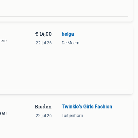
€ 14,00
helga
dere
22 jul 26
De Meern
Bieden
Twinkle's Girls Fashion
aat!
22 jul 26
Tuitjenhorn
 u bij