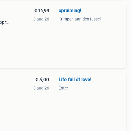
€ 14,99
opruiming!
3 aug 26
Krimpen aan den IJssel
 op te
en de
€ 5,00
Life full of love!
3 aug 26
Enter