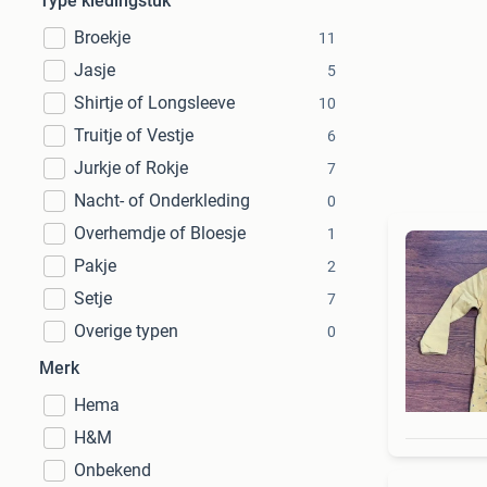
Type kledingstuk
Broekje
11
Jasje
5
Shirtje of Longsleeve
10
Truitje of Vestje
6
Jurkje of Rokje
7
Nacht- of Onderkleding
0
Overhemdje of Bloesje
1
Pakje
2
Setje
7
Overige typen
0
Merk
Hema
H&M
Onbekend