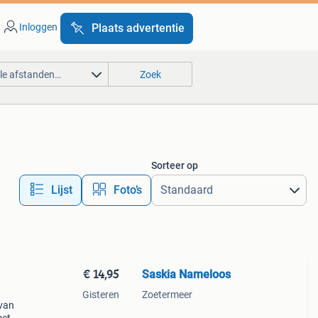
Inloggen
Plaats advertentie
lle afstanden…
Zoek
Sorteer op
Lijst
Foto’s
€ 14,95
Saskia Nameloos
Gisteren
Zoetermeer
 van