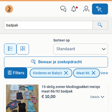
Babykleding | Maat 86
Sorteer op
Alle afstanden…
Bewaar je zoekopdracht
Filters
Kinderen en Baby's
Maat 86
Verwijde
15-delig zomer kledingpakket meisje
maat 86/92 badpak
€ 10,00
Details