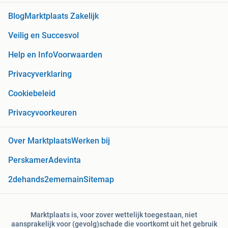
Blog
Marktplaats Zakelijk
Veilig en Succesvol
Help en Info
Voorwaarden
Privacyverklaring
Cookiebeleid
Privacyvoorkeuren
Over Marktplaats
Werken bij
Perskamer
Adevinta
2dehands
2ememain
Sitemap
Marktplaats is, voor zover wettelijk toegestaan, niet
aansprakelijk voor (gevolg)schade die voortkomt uit het gebruik