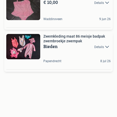
€ 10,00
Details
Waddinxveen
9 jun 26
Zwemkleding maat 86 meisje badpak
zwembroekje zwempak
Bieden
Details
Papendrecht
8 jul 26