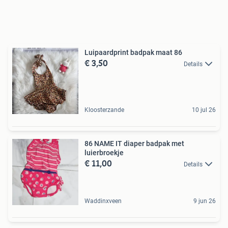
Luipaardprint badpak maat 86
€ 3,50
Details
Kloosterzande
10 jul 26
86 NAME IT diaper badpak met
luierbroekje
€ 11,00
Details
Waddinxveen
9 jun 26