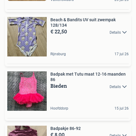
Beach & Bandits UV suit zwempak
128/134
€ 22,50
Details
Rijnsburg
17 jul 26
Badpak met Tutu maat 12-16 maanden
86
Bieden
Details
Hoofddorp
15 jul 26
Badpakje 86-92
€ 8,00
Details