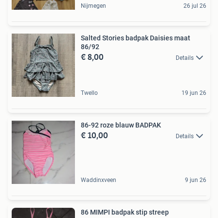
Nijmegen
26 jul 26
Salted Stories badpak Daisies maat
86/92
€ 8,00
Details
Twello
19 jun 26
86-92 roze blauw BADPAK
€ 10,00
Details
Waddinxveen
9 jun 26
86 MIMPI badpak stip streep