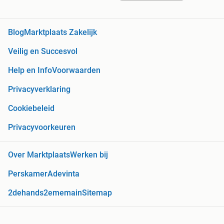
Blog
Marktplaats Zakelijk
Veilig en Succesvol
Help en Info
Voorwaarden
Privacyverklaring
Cookiebeleid
Privacyvoorkeuren
Over Marktplaats
Werken bij
Perskamer
Adevinta
2dehands
2ememain
Sitemap