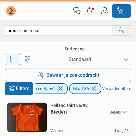
Babykleding | Maat 86
Sorteer op
Alle afstanden…
Bewaar je zoekopdracht
Filters
Kinderen en Baby's
Maat 86
Verwijder filters
Holland shirt 86/92
Bieden
Details
Vleuten
4 aug 26