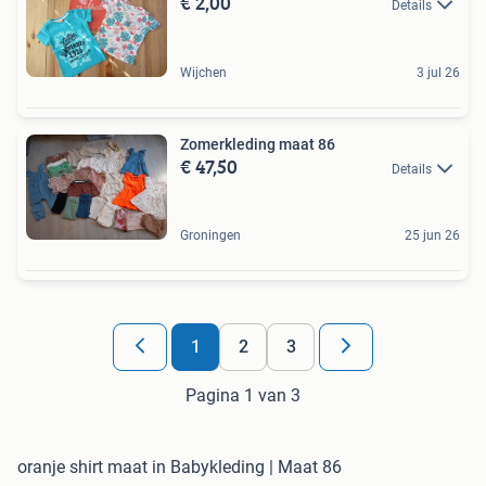
€ 2,00
Details
Wijchen
3 jul 26
Zomerkleding maat 86
€ 47,50
Details
Groningen
25 jun 26
1
2
3
Pagina 1 van 3
oranje shirt maat in Babykleding | Maat 86