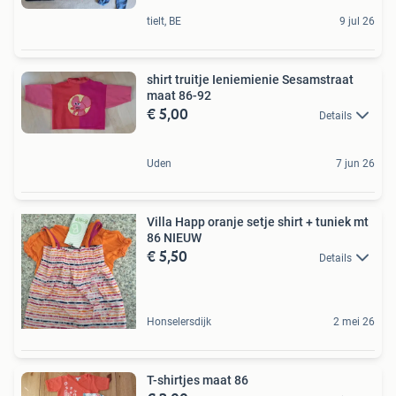
tielt, BE
9 jul 26
shirt truitje Ieniemienie Sesamstraat
maat 86-92
€ 5,00
Details
Uden
7 jun 26
Villa Happ oranje setje shirt + tuniek mt
86 NIEUW
€ 5,50
Details
Honselersdijk
2 mei 26
T-shirtjes maat 86