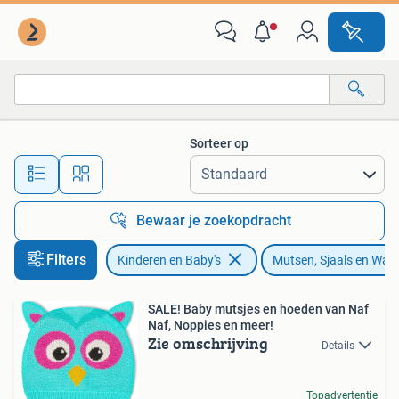
Babykleding | Mutsen, Sjaals en Wanten
Sorteer op
Alle afstanden…
Bewaar je zoekopdracht
Filters
Kinderen en Baby's
Mutsen, Sjaals en Wan
SALE! Baby mutsjes en hoeden van Naf
Naf, Noppies en meer!
Zie omschrijving
Details
Topadvertentie