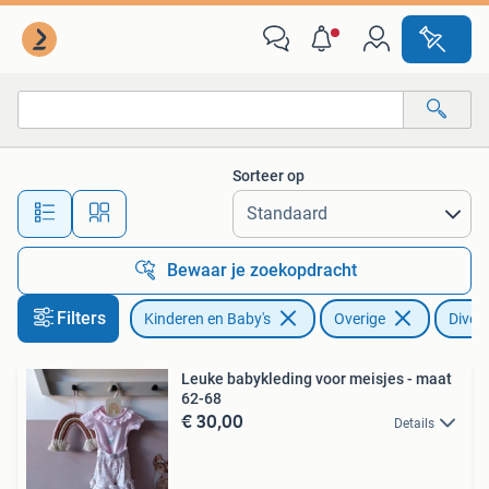
Babykleding | Overige
Sorteer op
Alle afstanden…
Bewaar je zoekopdracht
Filters
Kinderen en Baby's
Overige
Diver
Leuke babykleding voor meisjes - maat
62-68
€ 30,00
Details