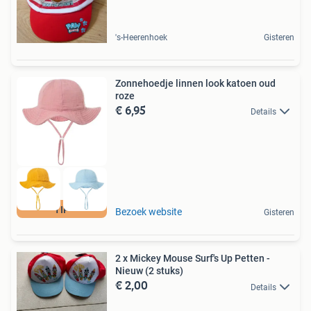
's-Heerenhoek
Gisteren
Zonnehoedje linnen look katoen oud
roze
€ 6,95
Details
TIP
Bezoek website
Gisteren
2 x Mickey Mouse Surf's Up Petten -
Nieuw (2 stuks)
€ 2,00
Details