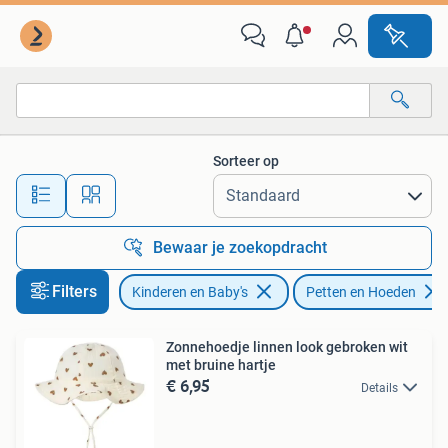
Babykleding | Petten en Hoeden
Sorteer op
Alle afstanden…
Bewaar je zoekopdracht
Filters
Kinderen en Baby's
Petten en Hoeden
Zonnehoedje linnen look gebroken wit
met bruine hartje
€ 6,95
Details