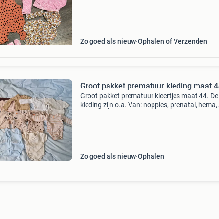
allerkleinsten. Perfect voor ouders die op zoek 
naa
Zo goed als nieuw
Ophalen of Verzenden
Groot pakket prematuur kleding maat 4
Groot pakket prematuur kleertjes maat 44. De
kleding zijn o.a. Van: noppies, prenatal, hema,
zeeman, dirkje, etc.. Het pakket bestaat uit: - 
rompertjes (waarvan 2 met korte mouwen en 
mouwloos) -
Zo goed als nieuw
Ophalen