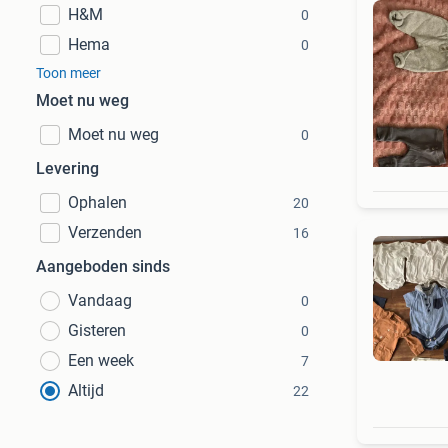
H&M
0
Hema
0
Toon meer
Moet nu weg
Moet nu weg
0
Levering
Ophalen
20
Verzenden
16
Aangeboden sinds
Vandaag
0
Gisteren
0
Een week
7
Altijd
22