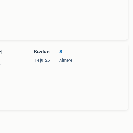
zijn
Bieden
S.
4
14 jul 26
Almere
22x
3