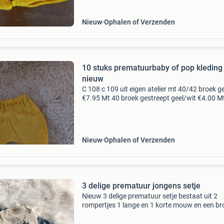
Nieuw
Ophalen of Verzenden
10 stuks prematuurbaby of pop kleding
nieuw
C 108 c 109 uit eigen atelier mt 40/42 broek ge
€7.95 Mt 40 broek gestreept geel/wit €4.00 M
40/45 sweater d.bkauw fleecestof €9.50 Mt 
legging grijs glinsterstof €9.50 Mt
Nieuw
Ophalen of Verzenden
3 delige prematuur jongens setje
Nieuw 3 delige prematuur setje bestaat uit 2
rompertjes 1 lange en 1 korte mouw en een br
komt bij carters amerika van dan was $26 ma
weg voor €13 ophalen kan in haarlem of evt