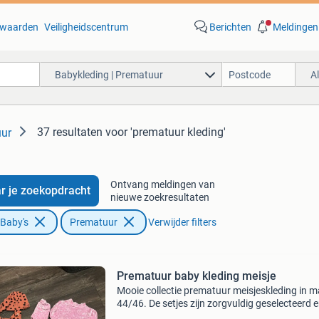
waarden
Veiligheidscentrum
Berichten
Meldingen
Babykleding | Prematuur
A
37 resultaten
voor 'prematuur kleding'
uur
Ontvang meldingen van
r je zoekopdracht
nieuwe zoekresultaten
 Baby's
Prematuur
Verwijder filters
Prematuur baby kleding meisje
Mooie collectie prematuur meisjeskleding in 
44/46. De setjes zijn zorgvuldig geselecteerd 
verkeren in uitstekende staat, ideaal voor de