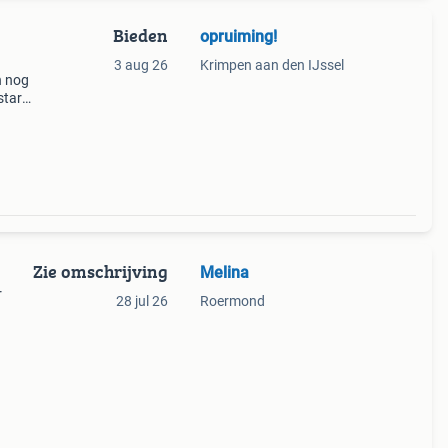
Bieden
opruiming!
3 aug 26
Krimpen aan den IJssel
n nog
start
4 op
tt
Zie omschrijving
Melina
r
28 jul 26
Roermond