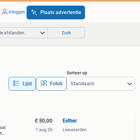
Inloggen
Plaats advertentie
lle afstanden…
Zoek
Sorteer op
Lijst
Foto’s
€ 50,00
Esther
maat
1 aug 26
Leeuwarden
en