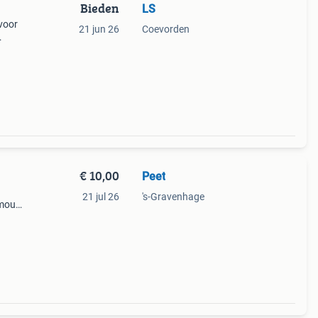
Bieden
LS
 voor
21 jun 26
Coevorden
 net
€ 10,00
Peet
1
21 jul 26
's-Gravenhage
e mouw
g