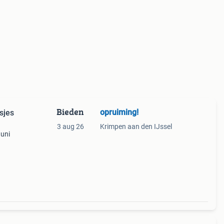
Bieden
opruiming!
sjes
3 aug 26
Krimpen aan den IJssel
 uni