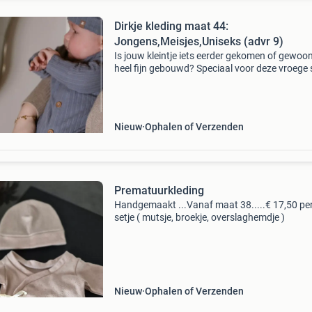
Dirkje kleding maat 44:
Jongens,Meisjes,Uniseks (advr 9)
Is jouw kleintje iets eerder gekomen of gewoo
heel fijn gebouwd? Speciaal voor deze vroege 
heb ik een mooie collectie van dirkje in maat 4
voorraad. Van zachte uniseks pakjes tot scha
Nieuw
Ophalen of Verzenden
Prematuurkleding
Handgemaakt ...Vanaf maat 38.....€ 17,50 pe
setje ( mutsje, broekje, overslaghemdje )
Nieuw
Ophalen of Verzenden