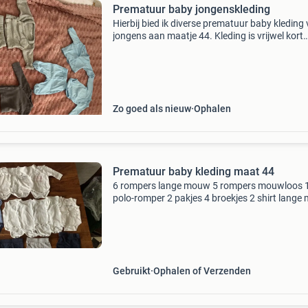
Prematuur baby jongenskleding
Hierbij bied ik diverse prematuur baby kleding
jongens aan maatje 44. Kleding is vrijwel kort
gebruikt dus alles nog in goede staat. Doe een
bod voor alles evt verzenden mogelijk
Zo goed als nieuw
Ophalen
Prematuur baby kleding maat 44
6 rompers lange mouw 5 rompers mouwloos 
polo-romper 2 pakjes 4 broekjes 2 shirt lang
er 2 ijsmutsen….. 😆 Alles in één koop. Mag we
voor weinig.
Gebruikt
Ophalen of Verzenden