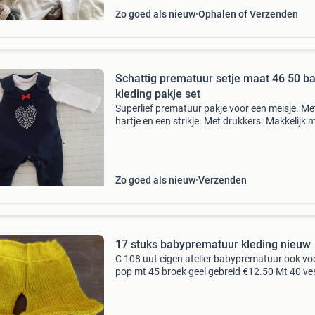
Zo goed als nieuw
Ophalen of Verzenden
Schattig prematuur setje maat 46 50 b
kleding pakje set
Superlief prematuur pakje voor een meisje. Me
hartje en een strikje. Met drukkers. Makkelijk 
verschonen. Lekker zacht en warm. Pakje
donkerblauw, maat 46. Rompertje met lange
mouwen, maat 50. Mag
Zo goed als nieuw
Verzenden
17 stuks babyprematuur kleding nieuw
C 108 uut eigen atelier babyprematuur ook vo
pop mt 45 broek geel gebreid €12.50 Mt 40 ve
gebreid groen €19.50 Mt 40 vest gehaakt gro
€19.50 Mt 40 3 dlg vest broek muts rose gebr