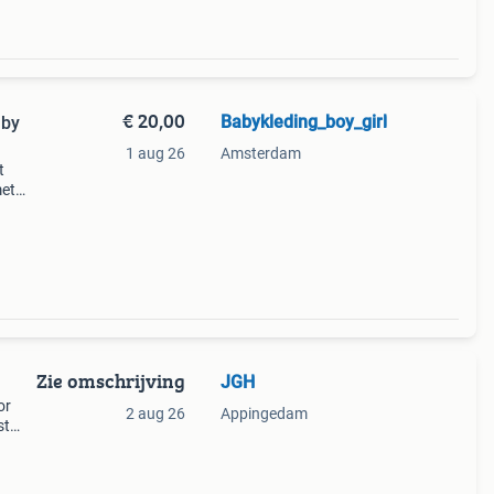
€ 20,00
Babykleding_boy_girl
aby
1 aug 26
Amsterdam
t
met
Zie omschrijving
JGH
or
2 aug 26
Appingedam
st
en
e