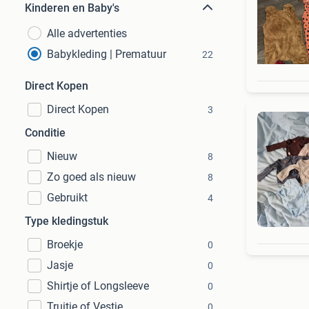
Kinderen en Baby's
Alle advertenties
Babykleding | Prematuur
22
Direct Kopen
Direct Kopen
3
Conditie
Nieuw
8
Zo goed als nieuw
8
Gebruikt
4
Type kledingstuk
Broekje
0
Jasje
0
Shirtje of Longsleeve
0
Truitje of Vestje
0