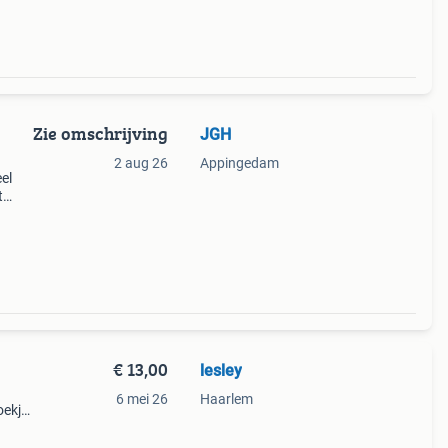
Zie omschrijving
JGH
2 aug 26
Appingedam
el
t
40/45
€ 13,00
lesley
6 mei 26
Haarlem
oekje
g nu