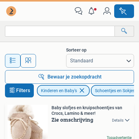
Babykleding | Schoentjes en Sokjes
Sorteer op
Alle afstanden…
Bewaar je zoekopdracht
Filters
Kinderen en Baby's
Schoentjes en Sokjes
Baby slofjes en kruipschoentjes van
Crocs, Lamino & meer!
Zie omschrijving
Details
Topadvertentie