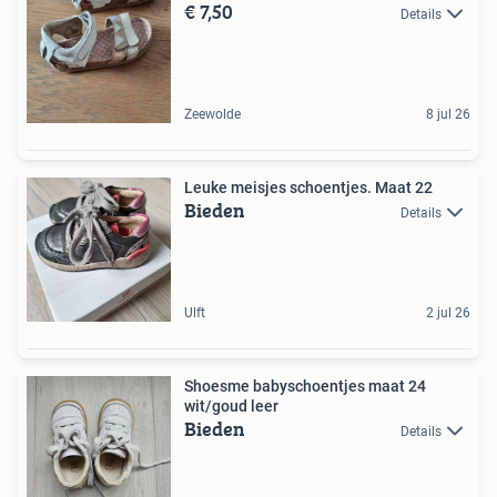
€ 7,50
Details
Zeewolde
8 jul 26
Leuke meisjes schoentjes. Maat 22
Bieden
Details
Ulft
2 jul 26
Shoesme babyschoentjes maat 24
wit/goud leer
Bieden
Details