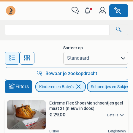
Babykleding | Schoentjes en Sokjes
Sorteer op
Alle afstanden…
Bewaar je zoekopdracht
Filters
Kinderen en Baby's
Schoentjes en Sokjes
Extreme Flex ShoesMe schoentjes geel
maat 21 (nieuw in doos)
€ 29,00
Details
Elsloo
Eergisteren