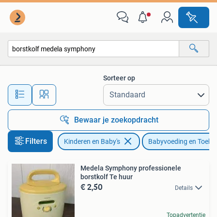
Babyvoeding en Toebehoren
Sorteer op
Alle afstanden…
Bewaar je zoekopdracht
Filters
Kinderen en Baby's
Babyvoeding en Toebe
Medela Symphony professionele
borstkolf Te huur
€ 2,50
Details
Topadvertentie