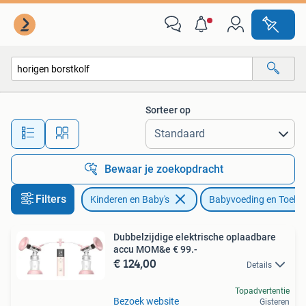
Babyvoeding en Toebehoren
Sorteer op
Alle afstanden…
Bewaar je zoekopdracht
Filters
Kinderen en Baby's
Babyvoeding en Toebe
Dubbelzijdige elektrische oplaadbare
accu MOM&e € 99.-
€ 124,00
Details
Topadvertentie
Bezoek website
Gisteren