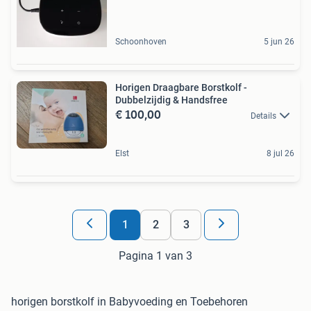
Schoonhoven
5 jun 26
Horigen Draagbare Borstkolf -
Dubbelzijdig & Handsfree
€ 100,00
Details
Elst
8 jul 26
1
2
3
Pagina 1 van 3
horigen borstkolf in Babyvoeding en Toebehoren