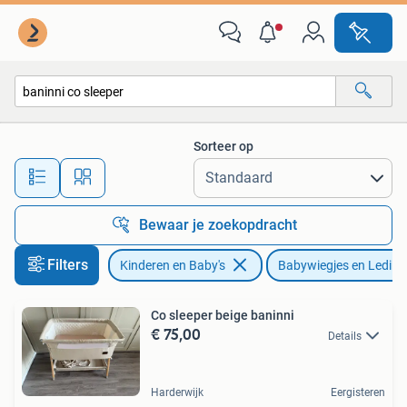
Babywiegjes en Ledikanten
Sorteer op
Alle afstanden…
Bewaar je zoekopdracht
Filters
Kinderen en Baby's
Babywiegjes en Ledika
Co sleeper beige baninni
€ 75,00
Details
Harderwijk
Eergisteren