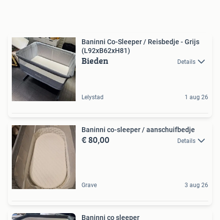
Baninni Co-Sleeper / Reisbedje - Grijs
(L92xB62xH81)
Bieden
Details
Lelystad
1 aug 26
Baninni co-sleeper / aanschuifbedje
€ 80,00
Details
Grave
3 aug 26
Baninni co sleeper