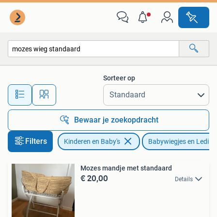
Babywiegjes en Ledikanten
Sorteer op
Alle afstanden…
Bewaar je zoekopdracht
Filters
Kinderen en Baby's
Babywiegjes en Ledika
Mozes mandje met standaard
€ 20,00
Details