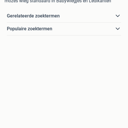
mozes wieg standaard in Babywiegjes en Ledikanten
Gerelateerde zoektermen
Populaire zoektermen