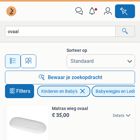
Babywiegjes en Ledikanten
Sorteer op
Alle afstanden…
Bewaar je zoekopdracht
Filters
Kinderen en Baby's
Babywiegjes en Ledika
Matras wieg ovaal
€ 35,00
Details