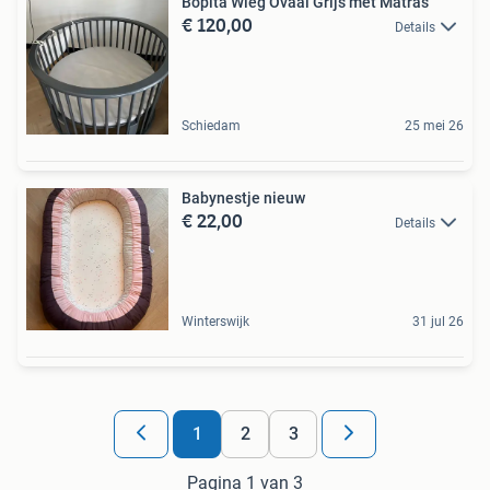
Bopita Wieg Ovaal Grijs met Matras
€ 120,00
Details
Schiedam
25 mei 26
Babynestje nieuw
€ 22,00
Details
Winterswijk
31 jul 26
1
2
3
Pagina 1 van 3