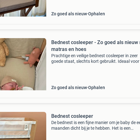
Zo goed als nieuw
Ophalen
Bednest cosleeper - Zo goed als nieuw
matras en hoes
Prachtige en veilige bednest cosleeper in zeer
goede staat, slechts kort gebruikt. Ideaal voor
kinderkamer. Wordt geleverd inclusief originee
matrasje en handige hoes om het bedje gemakk
te v
Zo goed als nieuw
Ophalen
Bednest cosleeper
De bednest is een fijne manier om je baby de e
maanden dicht bij je te hebben. Het is een
vrijstaande wieg, cosleeper, mozesmand en
reiswieg in één. De bednest past aan ieder bed