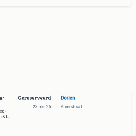
Gereserveerd
Dorien
er
23 mei 26
Amersfoort
s: -
 & l -
uro