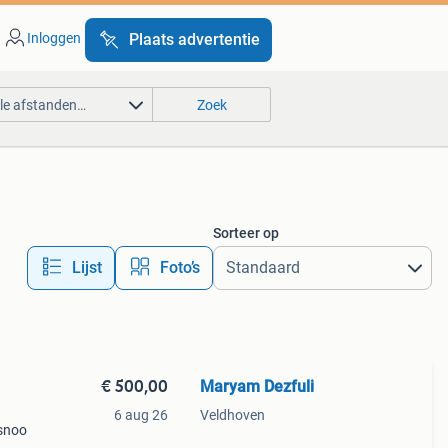
Inloggen
Plaats advertentie
lle afstanden…
Zoek
Sorteer op
Lijst
Foto’s
€ 500,00
Maryam Dezfuli
6 aug 26
Veldhoven
 snoo