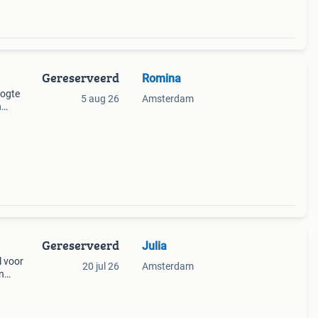
Gereserveerd
Romina
oogte
5 aug 26
Amsterdam
n
n of
Gereserveerd
Julia
l voor
20 jul 26
Amsterdam
n
en op