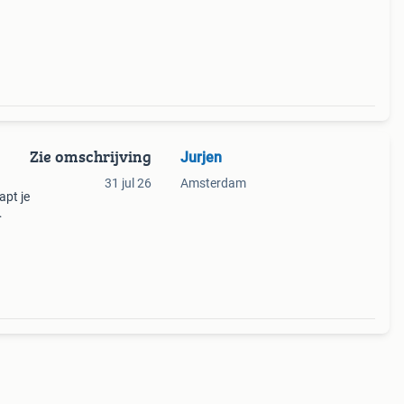
pen
Zie omschrijving
Jurjen
31 jul 26
Amsterdam
apt je
mede