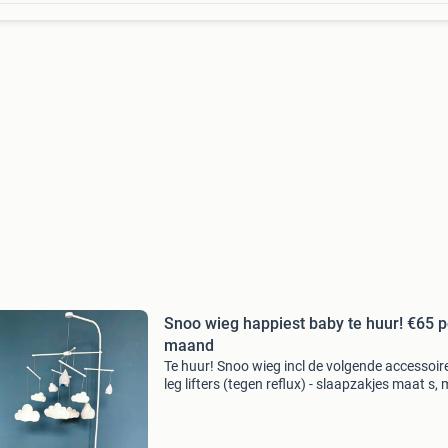
Snoo wieg happiest baby te huur! €65 p
maand
Te huur! Snoo wieg incl de volgende accessoire
leg lifters (tegen reflux) - slaapzakjes maat s, m
hoeslakens - wolkjes mobile de snoo is
professioneel gereinigd na gebruik. Borg is &e