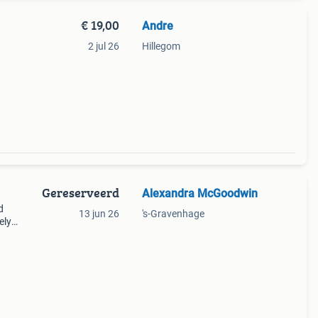
€ 19,00
Andre
2 jul 26
Hillegom
Gereserveerd
Alexandra McGoodwin
d
13 jun 26
's-Gravenhage
ely
pot
ins o