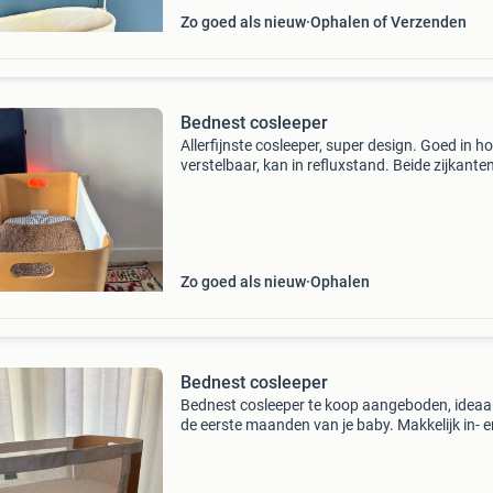
Zo goed als nieuw
Ophalen of Verzenden
Bednest cosleeper
Allerfijnste cosleeper, super design. Goed in h
verstelbaar, kan in refluxstand. Beide zijkante
kunnen omlaag, aan de ene kant zelfs in twee
standen. Ideaal om de baby ‘s nachts te voede
gew
Zo goed als nieuw
Ophalen
Bednest cosleeper
Bednest cosleeper te koop aangeboden, ideaa
de eerste maanden van je baby. Makkelijk in- e
uitklapbaar, daardoor ook handig mee te nem
vakantie. De cosleeper heeft een reflux-stand,
verkee