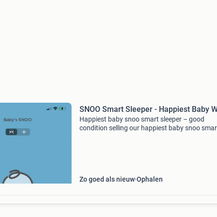
SNOO Smart Sleeper - Happiest Baby 
Happiest baby snoo smart sleeper – good
condition selling our happiest baby snoo smar
sleeper in good condition. It has been well car
and works perfectly. The snoo is a smart bass
that auto
Zo goed als nieuw
Ophalen