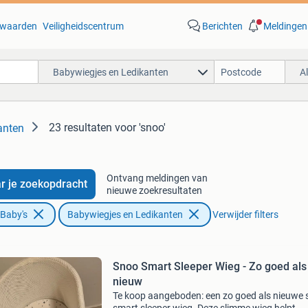
waarden
Veiligheidscentrum
Berichten
Meldingen
Babywiegjes en Ledikanten
A
23 resultaten
voor 'snoo'
anten
Ontvang meldingen van
r je zoekopdracht
nieuwe zoekresultaten
 Baby's
Babywiegjes en Ledikanten
Verwijder filters
Snoo Smart Sleeper Wieg - Zo goed als
nieuw
Te koop aangeboden: een zo goed als nieuwe