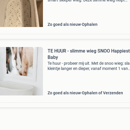
smart sleeper wieg. Deze slimme wieg helpt
baby&#39;s in slaap te vallen en te blijven sla
door middel van rustgevende bewegingen en
geluiden. De
Zo goed als nieuw
Ophalen
TE HUUR - slimme wieg SNOO Happiest
Baby
Te huur - probeer mij uit. Met de snoo wieg: sla
kleintje langer en dieper, vanaf moment 1 van
gebruik. Wiegt je baby automatisch in slaap.
Simuleer je het comfort van de baarmoeder, 
dankzi
Zo goed als nieuw
Ophalen of Verzenden