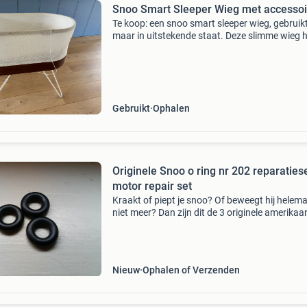
Snoo Smart Sleeper Wieg met accessoi
Te koop: een snoo smart sleeper wieg, gebruik
maar in uitstekende staat. Deze slimme wieg h
baby&#39;s beter te slapen door middel van
rustgevende bewegingen en geluiden. Inclusief
slaap
Gebruikt
Ophalen
Originele Snoo o ring nr 202 reparaties
motor repair set
Kraakt of piept je snoo? Of beweegt hij helema
niet meer? Dan zijn dit de 3 originele amerikaa
nr 202 ringen die vervangen moeten. Lastig te
krijgen dus wij hadden 2 reparatie setjes gekoc
h
Nieuw
Ophalen of Verzenden