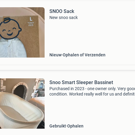
SNOO Sack
New snoo sack
Nieuw
Ophalen of Verzenden
Snoo Smart Sleeper Bassinet
Purchased in 2023 - one owner only. Very goo
condition. Worked really well for us and definit
helped both of our kids sleep better. We just s
cleaned it (although there are no apparent sta
Gebruikt
Ophalen