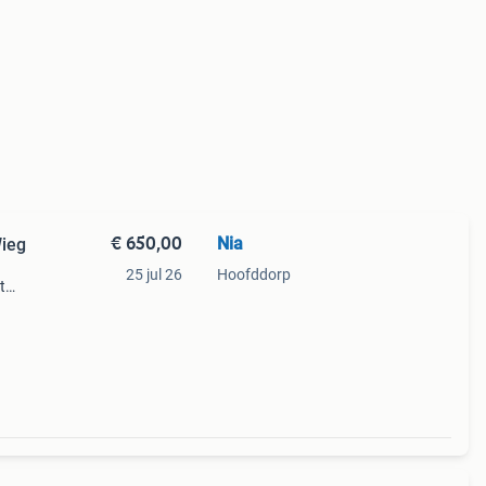
€ 650,00
Nia
Wieg
25 jul 26
Hoofddorp
t
ed for
inet