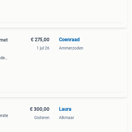
€ 275,00
Coenraad
 met
1 jul 26
Ammerzoden
 de
l
elijk
€ 300,00
Laura
erste
Gisteren
Alkmaar
, ook