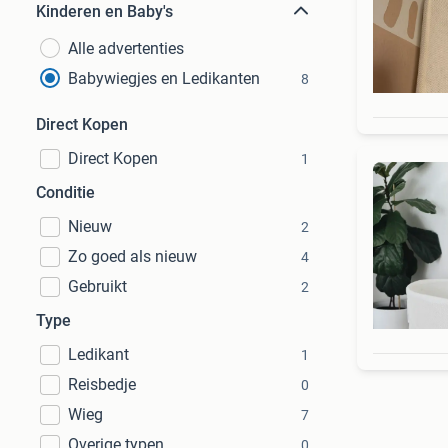
Kinderen en Baby's
Alle advertenties
Babywiegjes en Ledikanten
8
Direct Kopen
Direct Kopen
1
Conditie
Nieuw
2
Zo goed als nieuw
4
Gebruikt
2
Type
Ledikant
1
Reisbedje
0
Wieg
7
Overige typen
0