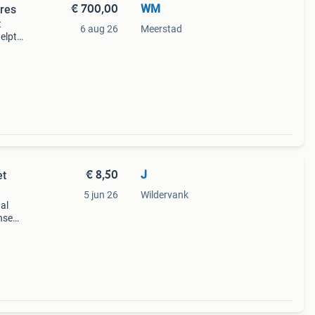
€ 700,00
WM
res
t
6 aug 26
Meerstad
elpt
 drie
€ 8,50
J
et
5 jun 26
Wildervank
al
nse
ht in