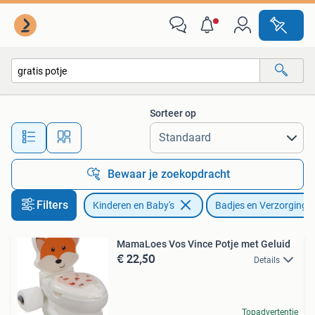
Badjes en Verzorging
Sorteer op
Alle afstanden…
Bewaar je zoekopdracht
Filters
Kinderen en Baby's
Badjes en Verzorging
MamaLoes Vos Vince Potje met Geluid
€ 22,50
Details
Topadvertentie