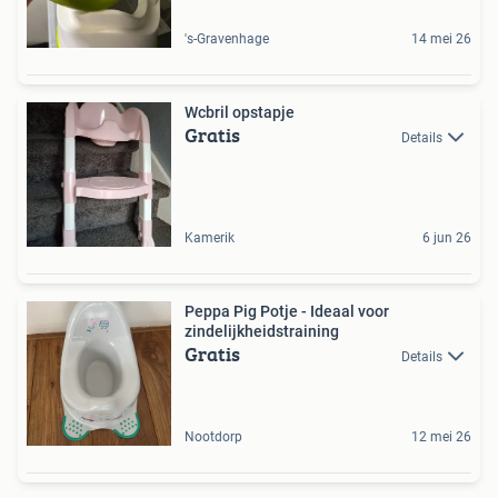
's-Gravenhage
14 mei 26
Wcbril opstapje
Gratis
Details
Kamerik
6 jun 26
Peppa Pig Potje - Ideaal voor
zindelijkheidstraining
Gratis
Details
Nootdorp
12 mei 26