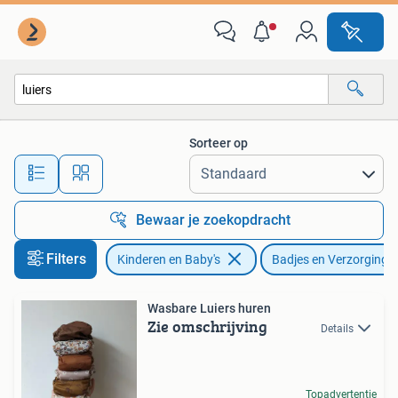
Badjes en Verzorging
Sorteer op
Alle afstanden…
Bewaar je zoekopdracht
Filters
Kinderen en Baby's
Badjes en Verzorging
Wasbare Luiers huren
Zie omschrijving
Details
Topadvertentie