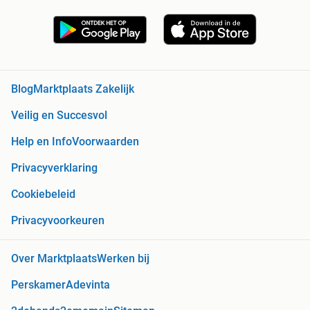
Blog
Marktplaats Zakelijk
Veilig en Succesvol
Help en Info
Voorwaarden
Privacyverklaring
Cookiebeleid
Privacyvoorkeuren
Over Marktplaats
Werken bij
Perskamer
Adevinta