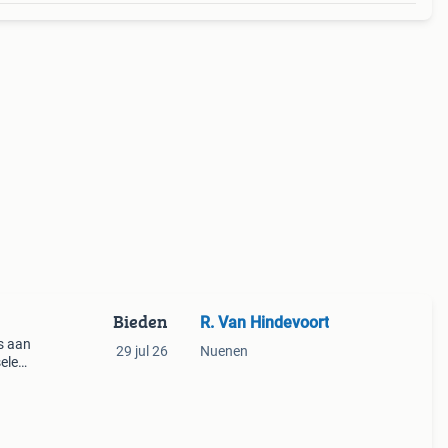
Bieden
R. Van Hindevoort
s aan
29 jul 26
Nuenen
selen
 voor