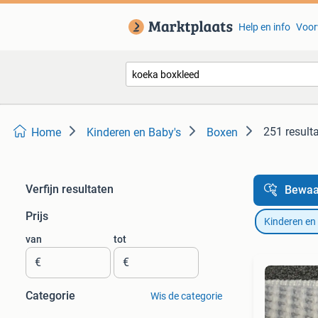
Help en info
Voor
251 result
Home
Kinderen en Baby's
Boxen
Verfijn resultaten
Bewaa
Prijs
Kinderen en
van
tot
€
€
Categorie
Wis de categorie