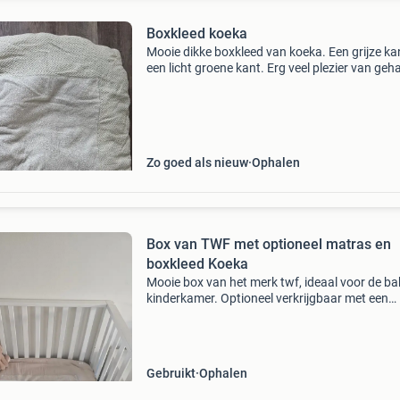
Boxkleed koeka
Mooie dikke boxkleed van koeka. Een grijze ka
een licht groene kant. Erg veel plezier van geh
Maar ziet er nog super uit voor een volgende 
Zo goed als nieuw
Ophalen
Box van TWF met optioneel matras en
boxkleed Koeka
Mooie box van het merk twf, ideaal voor de ba
kinderkamer. Optioneel verkrijgbaar met een
comfortabel matras en een zacht boxkleed va
merk koeka, perfect voor de kleine om heerlijk i
sp
Gebruikt
Ophalen