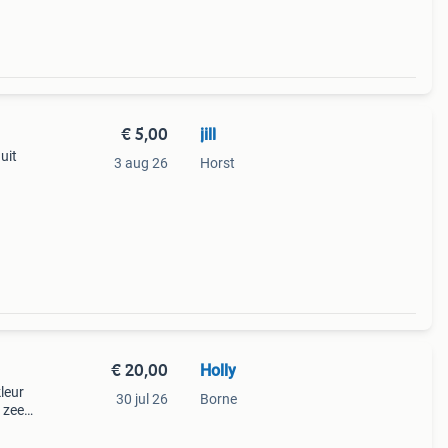
€ 5,00
jill
uit
3 aug 26
Horst
€ 20,00
Holly
leur
30 jul 26
Borne
 zeer