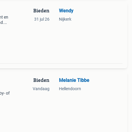
Bieden
Wendy
nt en
31 jul 26
Nijkerk
ad.
ronde.
Bieden
Melanie Tibbe
Vandaag
Hellendoorn
by- of
n het
n te