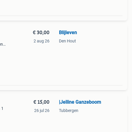
€ 30,00
Blijleven
2 aug 26
Den Hout
en
park.
€ 15,00
|Jelline Ganzeboom
 1
26 jul 26
Tubbergen