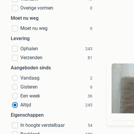
Overige vormen
0
Moet nu weg
Moet nu weg
0
Levering
Ophalen
243
Verzenden
81
Aangeboden sinds
Vandaag
2
Gisteren
6
Een week
36
Altijd
245
Eigenschappen
In hoogte verstelbaar
54