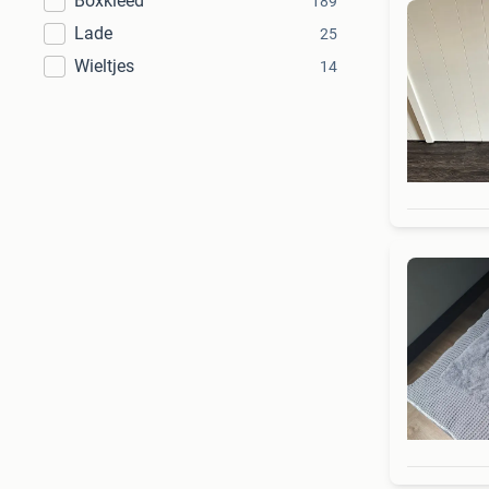
Boxkleed
189
Lade
25
Wieltjes
14