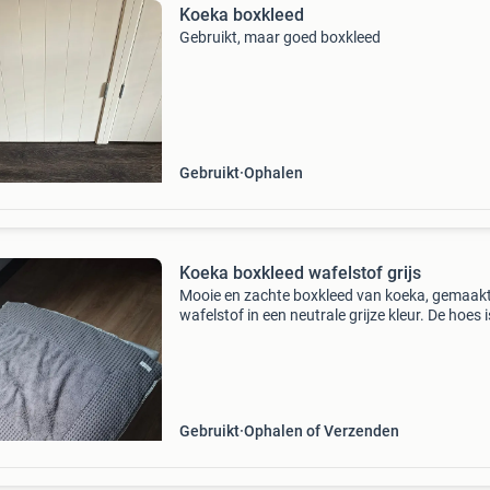
Koeka boxkleed
Gebruikt, maar goed boxkleed
Gebruikt
Ophalen
Koeka boxkleed wafelstof grijs
Mooie en zachte boxkleed van koeka, gemaak
wafelstof in een neutrale grijze kleur. De hoes i
gebruikt, maar nog in goede staat en kan een
tweede ronde mee. Perfect voor op de babyka
Gebruikt
Ophalen of Verzenden