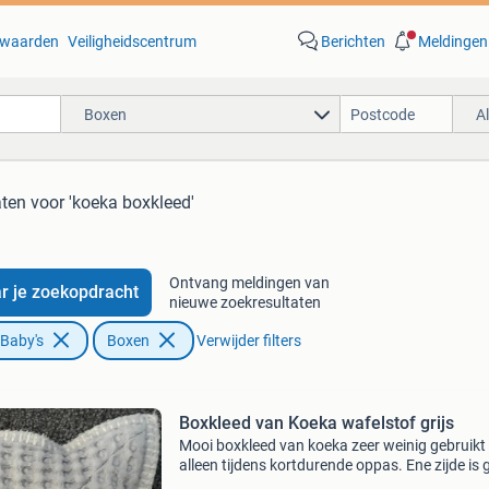
waarden
Veiligheidscentrum
Berichten
Meldingen
Boxen
A
aten
voor 'koeka boxkleed'
Ontvang meldingen van
r je zoekopdracht
nieuwe zoekresultaten
 Baby's
Boxen
Verwijder filters
Boxkleed van Koeka wafelstof grijs
Mooi boxkleed van koeka zeer weinig gebruikt
alleen tijdens kortdurende oppas. Ene zijde is g
wafelstof andere zijde licht. Geen vlekken etc.