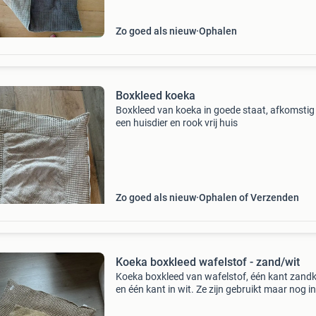
Zo goed als nieuw
Ophalen
Boxkleed koeka
Boxkleed van koeka in goede staat, afkomstig 
een huisdier en rook vrij huis
Zo goed als nieuw
Ophalen of Verzenden
Koeka boxkleed wafelstof - zand/wit
Koeka boxkleed van wafelstof, één kant zandk
en één kant in wit. Ze zijn gebruikt maar nog in
goede staat. Zitten geen vlekken in. - Geen
huisdieren - wordt niet gerookt in huis