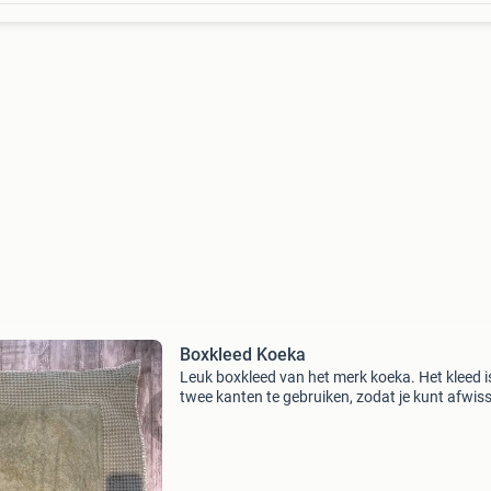
Boxkleed Koeka
Leuk boxkleed van het merk koeka. Het kleed i
twee kanten te gebruiken, zodat je kunt afwis
tussen de kleuren mosgroen en grijs. Mag weg
een schappelijk bod!