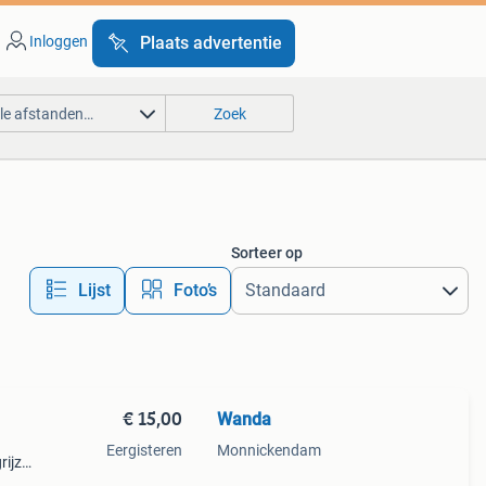
Inloggen
Plaats advertentie
lle afstanden…
Zoek
Sorteer op
Lijst
Foto’s
€ 15,00
Wanda
Eergisteren
Monnickendam
rijze
 Moet