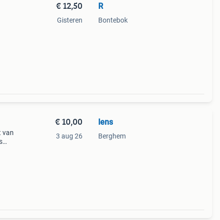
€ 12,50
R
Gisteren
Bontebok
€ 10,00
lens
t van
3 aug 26
Berghem
s
mer.