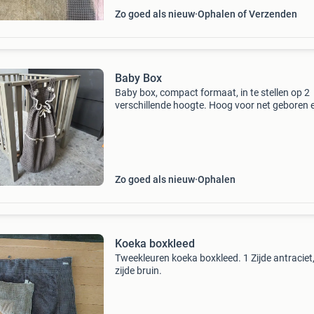
Zo goed als nieuw
Ophalen of Verzenden
Baby Box
Baby box, compact formaat, in te stellen op 2
verschillende hoogte. Hoog voor net geboren 
laag om in te kunnen spelen. Gekocht bij baby
Inclusief boxkleed en koeka box zak.
Zo goed als nieuw
Ophalen
Koeka boxkleed
Tweekleuren koeka boxkleed. 1 Zijde antraciet,
zijde bruin.