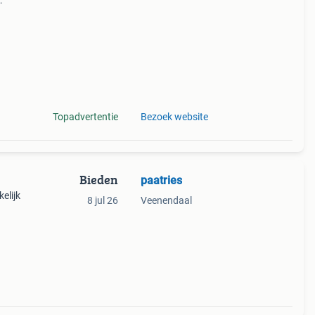
ssing
Topadvertentie
Bezoek website
Bieden
paatries
elijk
8 jul 26
Veenendaal