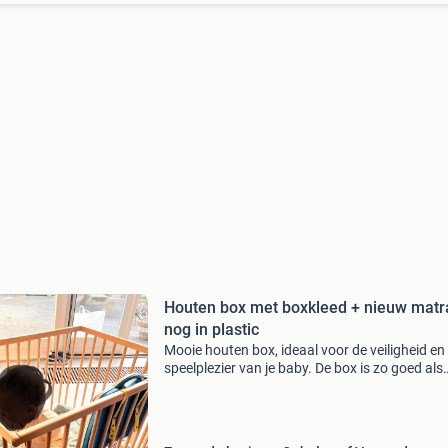
Houten box met boxkleed + nieuw matr
nog in plastic
Mooie houten box, ideaal voor de veiligheid en
speelplezier van je baby. De box is zo goed als
nieuw en wordt geleverd inclusief een zacht
boxkleed + matras. Perfect voor in de woonk
of kinder