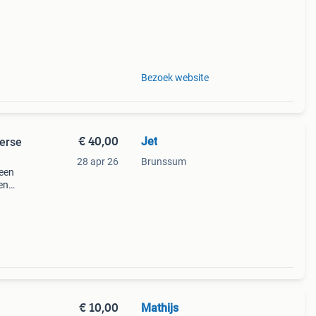
Bezoek website
€ 40,00
Jet
verse
28 apr 26
Brunssum
 een
 en
ten of
€ 10,00
Mathijs