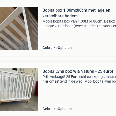
Bopita box 1.00mx80cm met lade en
verstelbare bodem
Mooie bopita box van 1.00M bij 80cm. De box i
hoogte verstelbaar (twee standen) en voorzie
een ruime lade voor extra opbergruimte. Inclus
plastic matrasje, hoeslaken en een boxkleed. 
Gebruikt
Ophalen
Bopita Lynn box Wit/Naturel - 25 euro!
Prijs verlaagd! 25 Euro echt een koopje, maar 
hier ontzettend in de weg. Mooi bopita lynn bo
wit met naturel houten poten. Prachtige box! 
gebruikssporen maar verder in keurige staat.
Gebruikt
Ophalen