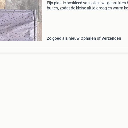
Fijn plastic boxkleed van jollein wij gebruikten
buiten, zodat de kleine altijd droog en warm k
liggen. Met een sopje wordt hij weer helemaal
schoon en kan hij ook binnen gebruikt worden
en
Zo goed als nieuw
Ophalen of Verzenden