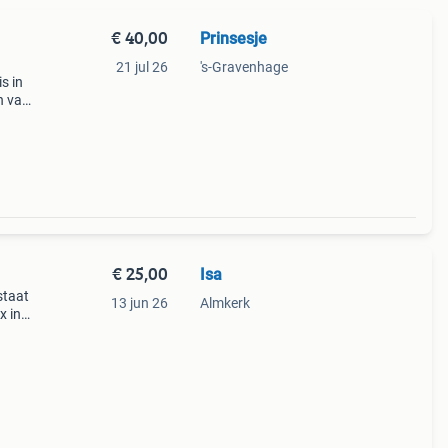
€ 40,00
Prinsesje
21 jul 26
's-Gravenhage
s in
n van
ief
De bo
€ 25,00
Isa
staat
13 jun 26
Almkerk
x in
Kleine