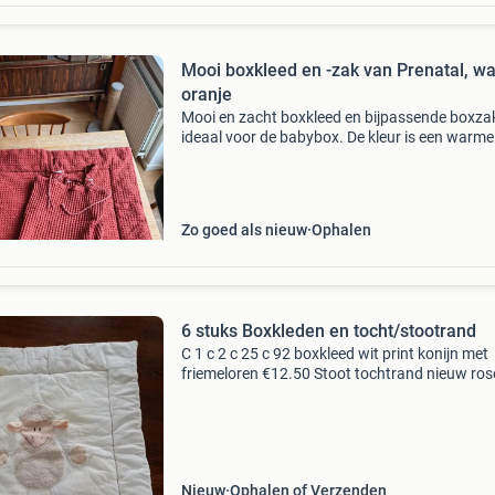
Mooi boxkleed en -zak van Prenatal, w
oranje
Mooi en zacht boxkleed en bijpassende boxza
ideaal voor de babybox. De kleur is een warme
donkere oranjetint. Formaat van boxkleed is: 
77, rechthoekig boxkleed. Alleen ophalen in zw
Zo goed als nieuw
Ophalen
6 stuks Boxkleden en tocht/stootrand
C 1 c 2 c 25 c 92 boxkleed wit print konijn met
friemeloren €12.50 Stoot tochtrand nieuw ros
bloemen voor box wieg ledikant €29.50 Boxkl
zeil met sterrenprint 2 stuks €16.50 Boxklee
Nieuw
Ophalen of Verzenden