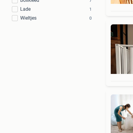
Boxkleed
7
Lade
1
Wieltjes
0