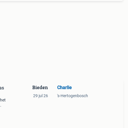
Bieden
Charlie
as
29 jul 26
's-Hertogenbosch
 het
amer