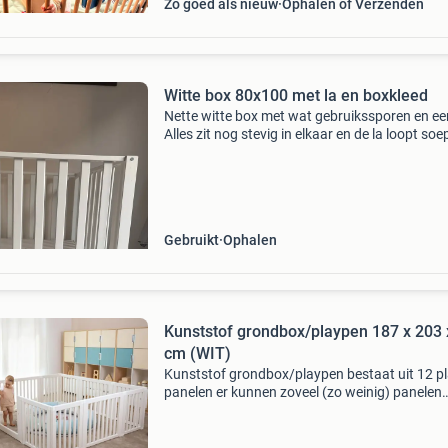
Zo goed als nieuw
Ophalen of Verzenden
Witte box 80x100 met la en boxkleed
Nette witte box met wat gebruikssporen en een
Alles zit nog stevig in elkaar en de la loopt soep
zit een plastic box kleed bij voor de laagste st
wanneer het kindje erin gaat staan. De af
Gebruikt
Ophalen
Kunststof grondbox/playpen 187 x 203 
cm (WIT)
Kunststof grondbox/playpen bestaat uit 12 pl
panelen er kunnen zoveel (zo weinig) panelen
worden gebruikt als gewenst voor jullie toepa
klemmen stabiliseren de verbinding tussen de
modules b