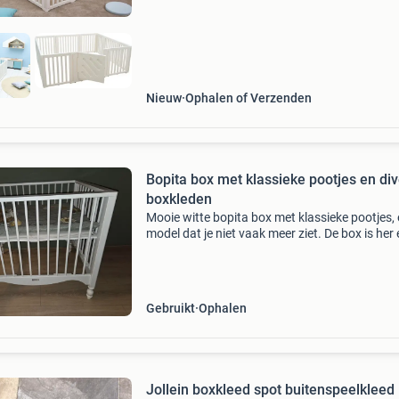
Nieuw
Ophalen of Verzenden
Bopita box met klassieke pootjes en di
boxkleden
Mooie witte bopita box met klassieke pootjes,
model dat je niet vaak meer ziet. De box is her
der bijgewerkt met witte verf, wat je zo kunt la
zelf nog verder kunt bijstippen. Bij de box
Gebruikt
Ophalen
Jollein boxkleed spot buitenspeelkleed