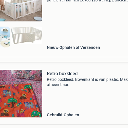
panelen er kunnen zoveel (zo weinig) panelen
worden gebruikt als gewenst voor jullie toepa
klemmen stabiliseren de verbinding tussen de
modules b
Nieuw
Ophalen of Verzenden
Retro boxkleed
Retro boxkleed. Bovenkant is van plastic. Makk
afneembaar.
Gebruikt
Ophalen