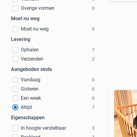
Overige vormen
0
Moet nu weg
Moet nu weg
0
Levering
Ophalen
7
Verzenden
2
Aangeboden sinds
Vandaag
0
Gisteren
0
Een week
0
Altijd
7
Eigenschappen
In hoogte verstelbaar
3