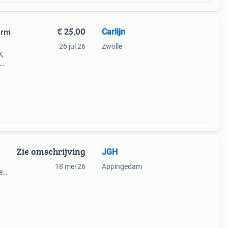
€ 25,00
Carlijn
arm
26 jul 26
Zwolle
k,
98 x
olle.
Zie omschrijving
JGH
18 mei 26
Appingedam
e
eed