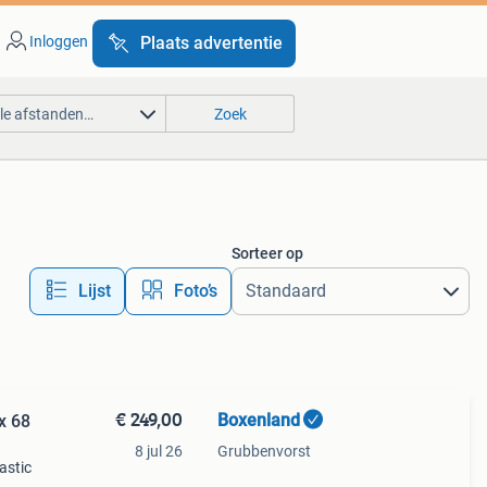
Inloggen
Plaats advertentie
lle afstanden…
Zoek
Sorteer op
Lijst
Foto’s
€ 249,00
Boxenland
x 68
8 jul 26
Grubbenvorst
astic