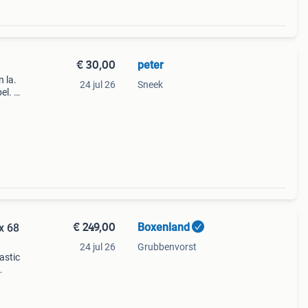
€ 30,00
peter
 la.
24 jul 26
Sneek
el. Er
and
€ 249,00
Boxenland
x 68
24 jul 26
Grubbenvorst
astic
ssing