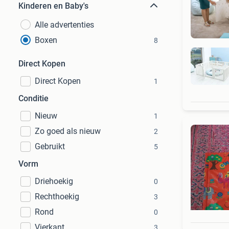
Kinderen en Baby's
Alle advertenties
Boxen
8
Direct Kopen
Direct Kopen
1
Conditie
Nieuw
1
Zo goed als nieuw
2
Gebruikt
5
Vorm
Driehoekig
0
Rechthoekig
3
Rond
0
Vierkant
3