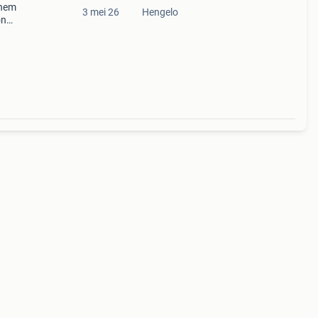
 hem
3 mei 26
Hengelo
on
. Het