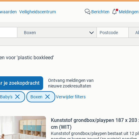
waarden
Veiligheidscentrum
Berichten
Meldingen
Boxen
A
ten
voor 'plastic boxkleed'
Ontvang meldingen van
r je zoekopdracht
nieuwe zoekresultaten
 Baby's
Boxen
Verwijder filters
Kunststof grondbox/playpen 187 x 203 
cm (WIT)
Kunststof grondbox/playpen bestaat uit 12 pl