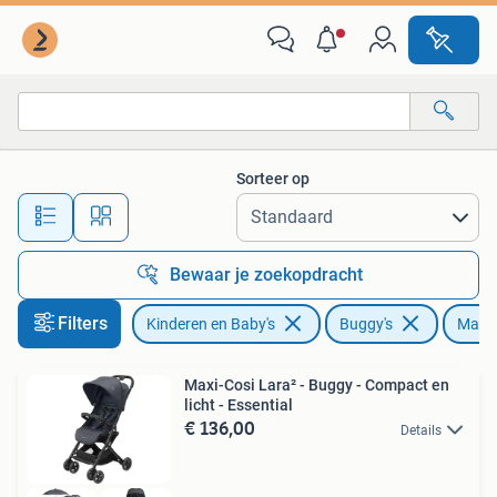
Buggy's
Sorteer op
Alle afstanden…
Bewaar je zoekopdracht
Filters
Kinderen en Baby's
Buggy's
Maxi-
Maxi-Cosi Lara² - Buggy - Compact en
licht - Essential
€ 136,00
Details