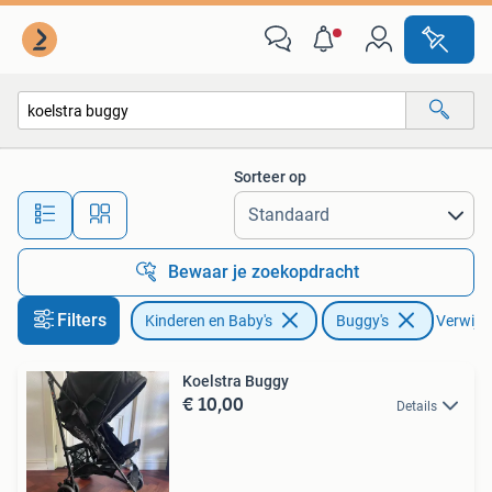
Buggy's
Sorteer op
Alle afstanden…
Bewaar je zoekopdracht
Filters
Kinderen en Baby's
Buggy's
Verwijder
Koelstra Buggy
€ 10,00
Details