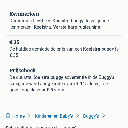
Kenmerken
Doorgaans heeft een
Koelstra buggy
de volgende
kenmerken:
Koelstra, Verstelbare rugleuning.
€ 35
De huidige gemiddelde prijs van een
Koelstra buggy
is
€ 35
.
Prijscheck
De duurste
Koelstra buggy
advertentie in de
Buggy's
categorie werd aangeboden voor
€ 115
, terwijl de
goedkoopste voor
€ 5
stond.
Home
Kinderen en Baby's
Buggy's
324 resultaten
voor 'koelstra buggy'