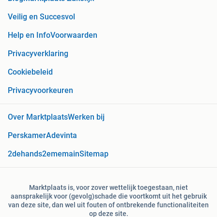
Veilig en Succesvol
Help en Info
Voorwaarden
Privacyverklaring
Cookiebeleid
Privacyvoorkeuren
Over Marktplaats
Werken bij
Perskamer
Adevinta
2dehands
2ememain
Sitemap
Marktplaats is, voor zover wettelijk toegestaan, niet
aansprakelijk voor (gevolg)schade die voortkomt uit het gebruik
van deze site, dan wel uit fouten of ontbrekende functionaliteiten
op deze site.