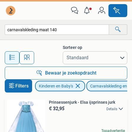
Carnavalskleding en Verkleedspullen
Sorteer op
Alle afstanden…
Bewaar je zoekopdracht
Filters
Kinderen en Baby's
Carnavalskleding en Ve
Prinsessenjurk - Elsa ijsprinses jurk
€ 32,95
Details
Topadvertentie