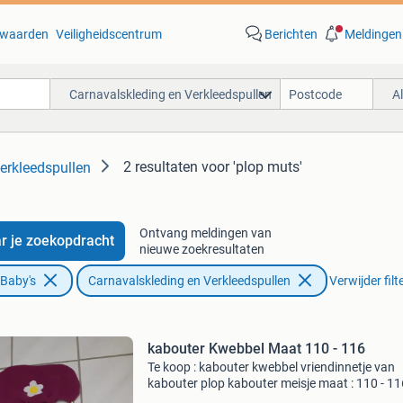
waarden
Veiligheidscentrum
Berichten
Meldingen
Carnavalskleding en Verkleedspullen
A
2 resultaten
voor 'plop muts'
erkleedspullen
Ontvang meldingen van
r je zoekopdracht
nieuwe zoekresultaten
 Baby's
Carnavalskleding en Verkleedspullen
Verwijder filt
kabouter Kwebbel Maat 110 - 116
Te koop : kabouter kwebbel vriendinnetje van
kabouter plop kabouter meisje maat : 110 - 11
kleding is helemaal nieuw kleding bestaat uit: 