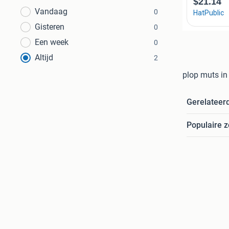
Vandaag
0
Gisteren
0
Een week
0
Altijd
2
plop muts in
Gerelateer
Populaire 