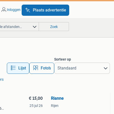
Inloggen
Plaats advertentie
lle afstanden…
Zoek
Sorteer op
Lijst
Foto’s
ers
€ 15,00
Rianne
25 jul 26
Rijen
6
lange