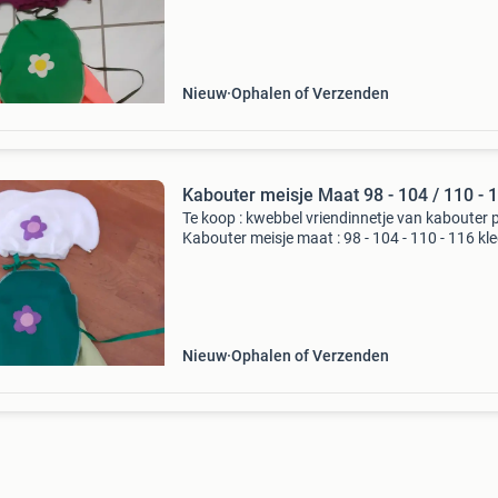
rok met schortje en muts ophalen of verzende
voorkeur
Nieuw
Ophalen of Verzenden
Kabouter meisje Maat 98 - 104
Te koop : kwebbel vriendinnetje van kabouter 
Kabouter meisje maat : 98 - 104 - 110 - 116 kl
is helemaal nieuw kleding bestaat uit: lange r
schortje en muts ophalen of verzenden verzen
Nieuw
Ophalen of Verzenden