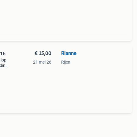
n
€ 15,00
Rianne
 / 110 - 116
plop.
21 mei 26
Rijen
eding
ok met