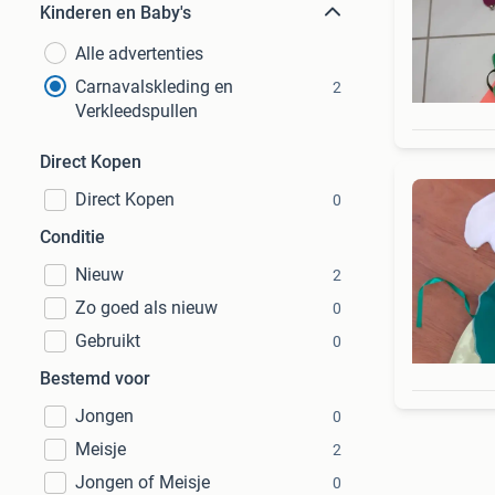
Kinderen en Baby's
Alle advertenties
Carnavalskleding en
2
Verkleedspullen
Direct Kopen
Direct Kopen
0
Conditie
Nieuw
2
Zo goed als nieuw
0
Gebruikt
0
Bestemd voor
Jongen
0
Meisje
2
Jongen of Meisje
0