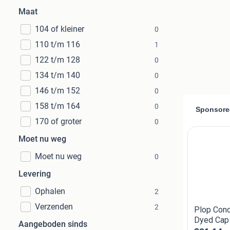
Maat
104 of kleiner
0
110 t/m 116
1
122 t/m 128
0
134 t/m 140
0
146 t/m 152
0
158 t/m 164
0
170 of groter
0
Moet nu weg
Moet nu weg
0
Levering
Ophalen
2
Verzenden
2
Aangeboden sinds