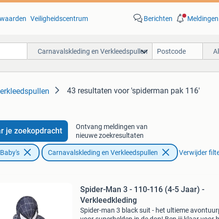
waarden
Veiligheidscentrum
Berichten
Meldingen
Carnavalskleding en Verkleedspullen
A
43 resultaten
voor 'spiderman pak 116'
erkleedspullen
Ontvang meldingen van
r je zoekopdracht
nieuwe zoekresultaten
 Baby's
Carnavalskleding en Verkleedspullen
Verwijder filt
Spider-Man 3 - 110-116 (4-5 Jaar) -
Verkleedkleding
Spider-man 3 black suit - het ultieme avontuu