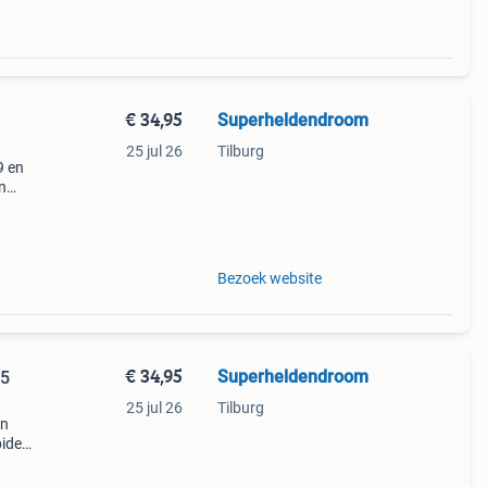
€ 34,95
Superheldendroom
25 jul 26
Tilburg
9 en
n
Bezoek website
€ 34,95
Superheldendroom
-5
25 jul 26
Tilburg
en
ider-
 je
y