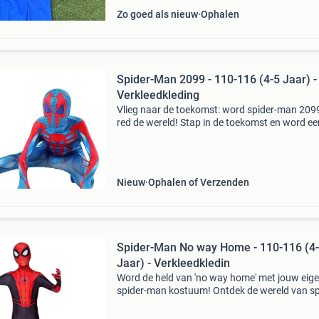
Zo goed als nieuw
Ophalen
Spider-Man 2099 - 110-116 (4-5 Jaar) -
Verkleedkleding
Vlieg naar de toekomst: word spider-man 209
red de wereld! Stap in de toekomst en word ee
held van morgen met het spider-man 2099
verkleedkostuum! Dit geweldige pak brengt de
opwinding van de 209
Nieuw
Ophalen of Verzenden
Spider-Man No way Home - 110-116 (4
Jaar) - Verkleedkledin
Word de held van 'no way home' met jouw eig
spider-man kostuum! Ontdek de wereld van sp
man met dit geweldige verkleed kostuum! Voel
als een echte superheld uit spider-man: no wa