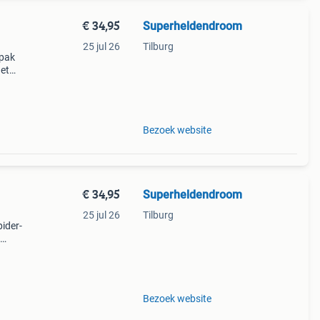
€ 34,95
Superheldendroom
25 jul 26
Tilburg
rpak
het
 met
or j
Bezoek website
€ 34,95
Superheldendroom
25 jul 26
Tilburg
pider-
r-
Bezoek website