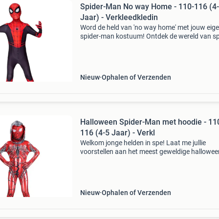
Spider-Man No way Home - 110-116 (4
Jaar) - Verkleedkledin
Word de held van 'no way home' met jouw eig
spider-man kostuum! Ontdek de wereld van sp
man met dit geweldige verkleed kostuum! Voel
als een echte superheld uit spider-man: no wa
hom
Nieuw
Ophalen of Verzenden
Halloween Spider-Man met hoodie - 11
116 (4-5 Jaar) - Verkl
Welkom jonge helden in spe! Laat me jullie
voorstellen aan het meest geweldige hallowee
spider-man verkleedkostuum ooit! Trek deze
supercoole outfit aan en transformeer in een
oogwenk tot de vriendel
Nieuw
Ophalen of Verzenden