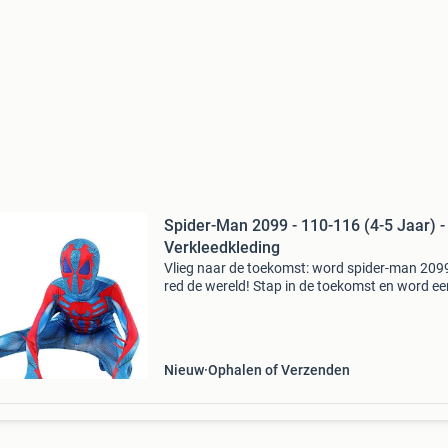
Spider-Man 2099 - 110-116 (4-5 Jaar) -
Verkleedkleding
Vlieg naar de toekomst: word spider-man 209
red de wereld! Stap in de toekomst en word ee
held van morgen met het spider-man 2099
verkleedkostuum! Dit geweldige pak brengt de
opwinding van de 209
Nieuw
Ophalen of Verzenden