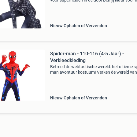
voor superhelden in de dop! Ben jij klaar voor 
meest geweldige avontuur ooit? Maak kennis
het spider-man 3 black suit - het ultieme pak vo
Nieuw
Ophalen of Verzenden
Spider-man - 110-116 (4-5 Jaar) -
Verkleedkleding
Betreed de webtastische wereld: het ultieme s
man avontuur kostuum! Verken de wereld van
heldhaftige avonturen met dit geweldige spide
man verkleed kostuum! Met dit pak kunnen
kinderen zich tran
Nieuw
Ophalen of Verzenden