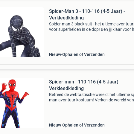
Spider-Man 3 - 110-116 (4-5 Jaar) -
Verkleedkleding
Spider-man 3 black suit - het ultieme avontuu
voor superhelden in de dop! Ben jij klaar voor 
meest geweldige avontuur ooit? Maak kennis
het spider-man 3 black suit - het ultieme pak vo
Nieuw
Ophalen of Verzenden
Spider-man - 110-116 (4-5 Jaar) -
Verkleedkleding
Betreed de webtastische wereld: het ultieme s
man avontuur kostuum! Verken de wereld van
heldhaftige avonturen met dit geweldige spide
man verkleed kostuum! Met dit pak kunnen
kinderen zich tran
Nieuw
Ophalen of Verzenden