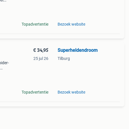
het
 met
or j
Topadvertentie
Bezoek website
€ 34,95
Superheldendroom
25 jul 26
Tilburg
pider-
r-
Topadvertentie
Bezoek website