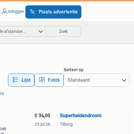
Inloggen
Plaats advertentie
lle afstanden…
Zoek
Sorteer op
Lijst
Foto’s
ers
€ 34,95
Superheldendroom
25 jul 26
Tilburg
rpak