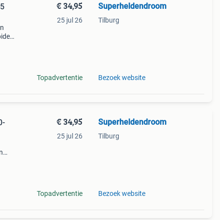
€ 34,95
Superheldendroom
-5
25 jul 26
Tilburg
en
ider-
 je
y
Topadvertentie
Bezoek website
€ 34,95
Superheldendroom
0-
25 jul 26
Tilburg
n
Topadvertentie
Bezoek website