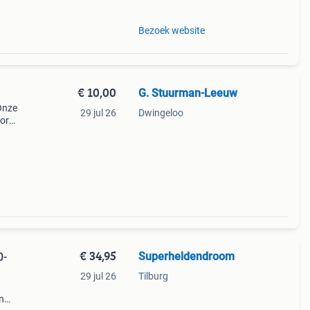
Bezoek website
€ 10,00
G. Stuurman-Leeuw
Onze
29 jul 26
Dwingeloo
oor
€ 34,95
Superheldendroom
0-
29 jul 26
Tilburg
n