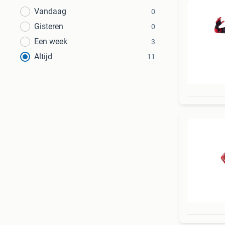
Vandaag
0
Gisteren
0
Een week
3
Altijd
11