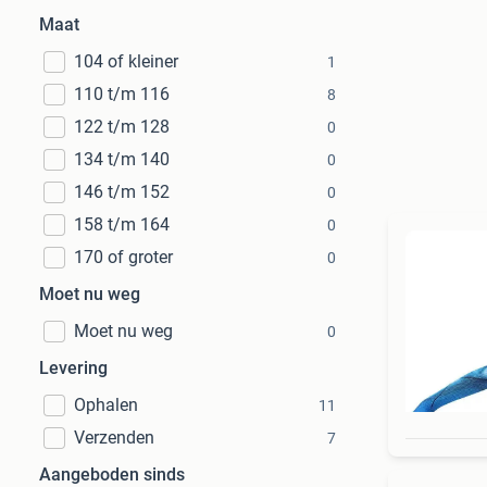
Maat
104 of kleiner
1
110 t/m 116
8
122 t/m 128
0
134 t/m 140
0
146 t/m 152
0
158 t/m 164
0
170 of groter
0
Moet nu weg
Moet nu weg
0
Levering
Ophalen
11
Verzenden
7
Aangeboden sinds