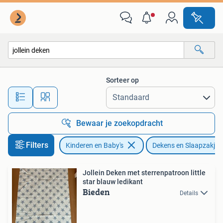
Dekens, Slaapzakjes en Inbakerproducten
Sorteer op
Alle afstanden…
Bewaar je zoekopdracht
Filters
Kinderen en Baby's
Dekens en Slaapzakjes
Jollein Deken met sterrenpatroon little
star blauw ledikant
Bieden
Details