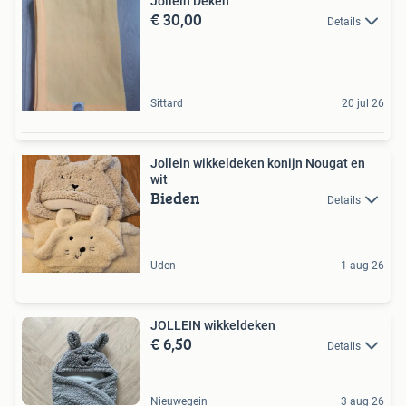
Jollein Deken
€ 30,00
Details
Sittard
20 jul 26
Jollein wikkeldeken konijn Nougat en
wit
Bieden
Details
Uden
1 aug 26
JOLLEIN wikkeldeken
€ 6,50
Details
Nieuwegein
3 aug 26