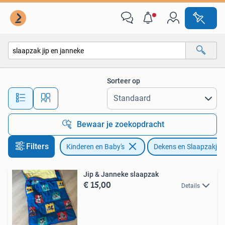
Dekens, Slaapzakjes en Inbakerproducten
Sorteer op
Alle afstanden…
Bewaar je zoekopdracht
Filters
Kinderen en Baby's
Dekens en Slaapzakjes
Jip & Janneke slaapzak
€ 15,00
Details