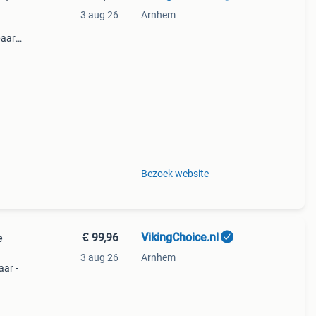
3 aug 26
Arnhem
baar
el
aal
Bezoek website
€ 99,96
VikingChoice.nl
e
3 aug 26
Arnhem
ar -
ijk