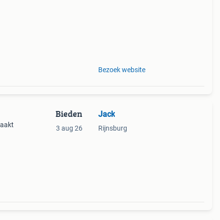
Bezoek website
Bieden
Jack
maakt
3 aug 26
Rijnsburg
is
n de