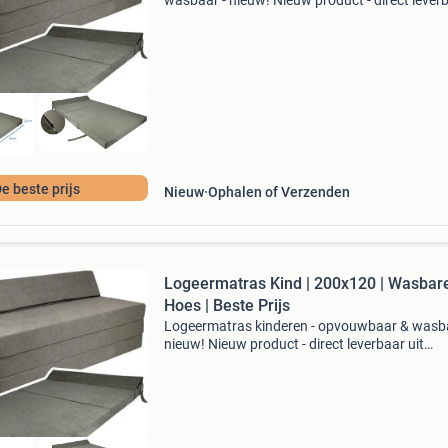
wasbaar - nieuw! Nieuw product - direct lever
uit voorraad. Afmeting: 200x120x10 cm (dubb
formaat) eenvoudig opklapbaar in 3 delen, ide
voor campers
e beste prijs
Nieuw
Ophalen of Verzenden
Logeermatras Kind | 200x120 | Wasbar
Hoes | Beste Prijs
Logeermatras kinderen - opvouwbaar & wasba
nieuw! Nieuw product - direct leverbaar uit
voorraad. Opvouwbaar in 3 delen (ideaal voor
caravan, camper, boot) wasbare hoes - makkel
schoon te ma