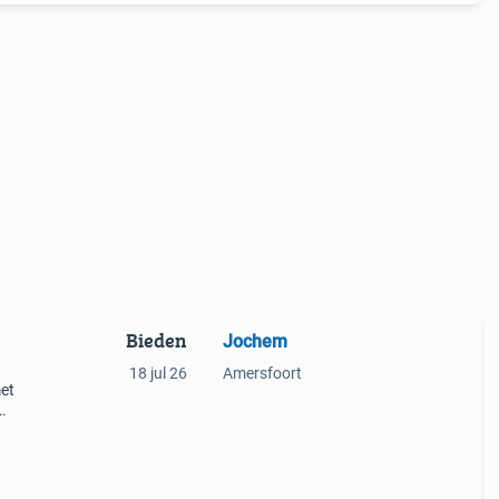
Bieden
Jochem
18 jul 26
Amersfoort
met
usief
uikt,