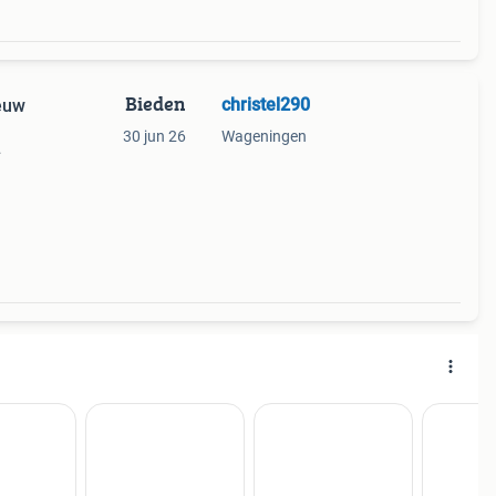
Bieden
christel290
ieuw
30 jun 26
Wageningen