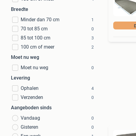
Breedte
Minder dan 70 cm
1
D
70 tot 85 cm
0
85 tot 100 cm
3
100 cm of meer
2
Moet nu weg
Moet nu weg
0
Levering
Ophalen
4
Verzenden
0
Aangeboden sinds
Vandaag
0
Gisteren
0