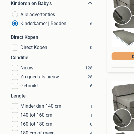
Kinderen en Baby's
Alle advertenties
Kinderkamer | Bedden
6
Direct Kopen
Direct Kopen
0
D
Conditie
Nieuw
128
Zo goed als nieuw
28
Gebruikt
6
Lengte
Minder dan 140 cm
1
140 tot 160 cm
1
160 tot 180 cm
0
180 cm of meer
4