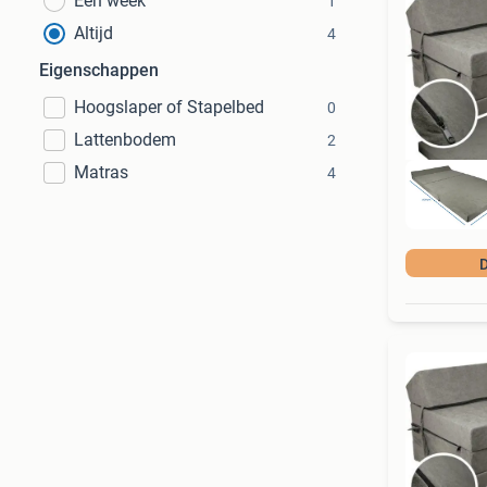
Een week
1
Altijd
4
Eigenschappen
Hoogslaper of Stapelbed
0
Lattenbodem
2
Matras
4
D