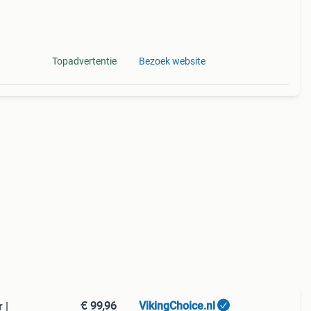
Topadvertentie
Bezoek website
€ 99,96
VikingChoice.nl
 |