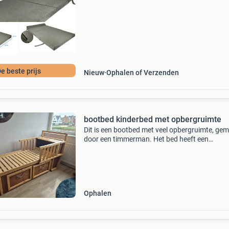
schoon te ma
e beste prijs
Nieuw
Ophalen of Verzenden
bootbed kinderbed met opbergruimte
Dit is een bootbed met veel opbergruimte, ge
door een timmerman. Het bed heeft een
lattenbodem en twee lades onder het bed. Het 
een stevig bed. De boot heeft een geheim luik i
kajuit. Boot
Ophalen