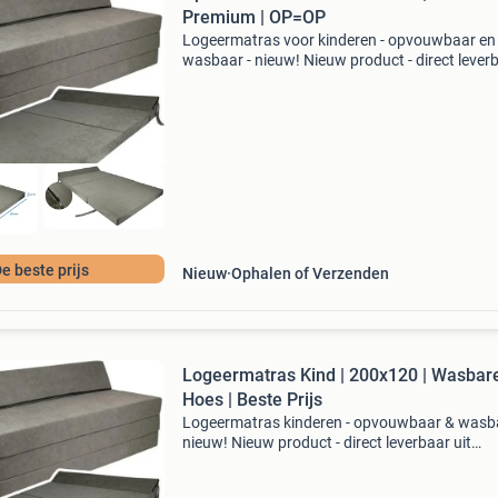
Premium | OP=OP
Logeermatras voor kinderen - opvouwbaar en
wasbaar - nieuw! Nieuw product - direct lever
uit voorraad. Afmeting: 200x120x10 cm (dubb
formaat) eenvoudig opklapbaar in 3 delen, ide
voor campers
e beste prijs
Nieuw
Ophalen of Verzenden
Logeermatras Kind | 200x120 | Wasbar
Hoes | Beste Prijs
Logeermatras kinderen - opvouwbaar & wasba
nieuw! Nieuw product - direct leverbaar uit
voorraad. Opvouwbaar in 3 delen (ideaal voor
caravan, camper, boot) wasbare hoes - makkel