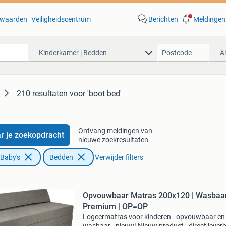
waarden
Veiligheidscentrum
Berichten
Meldingen
Kinderkamer | Bedden
A
210 resultaten
voor 'boot bed'
Ontvang meldingen van
r je zoekopdracht
nieuwe zoekresultaten
 Baby's
Bedden
Verwijder filters
Opvouwbaar Matras 200x120 | Wasbaar
Premium | OP=OP
Logeermatras voor kinderen - opvouwbaar en