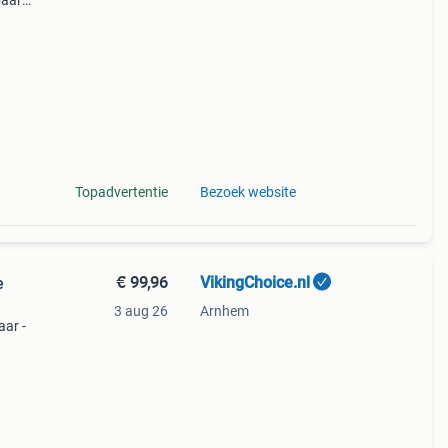
baar
el
aal
Topadvertentie
Bezoek website
€ 99,96
VikingChoice.nl
e
3 aug 26
Arnhem
ar -
ijk