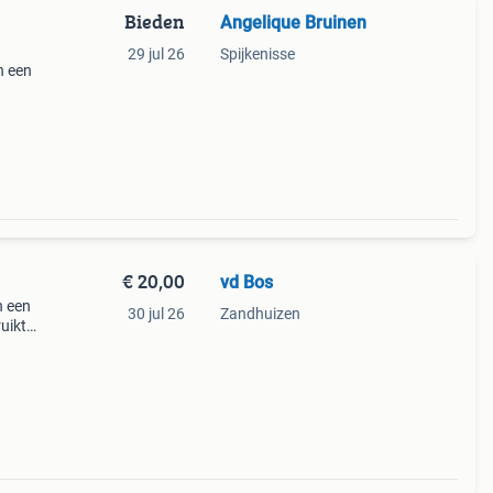
Bieden
Angelique Bruinen
29 jul 26
Spijkenisse
n een
€ 20,00
vd Bos
n een
30 jul 26
Zandhuizen
ruikt