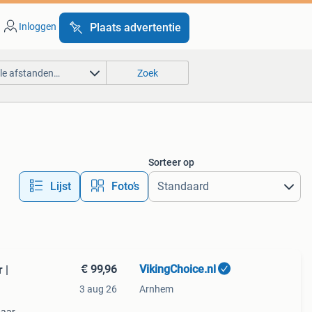
Inloggen
Plaats advertentie
lle afstanden…
Zoek
Sorteer op
Lijst
Foto’s
€ 99,96
VikingChoice.nl
 |
3 aug 26
Arnhem