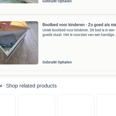
Gebruikt
Ophalen
Bootbed voor kinderen - Zo goed als n
Uniek bootbed voor kinderen. Dit bed is in een
goede staat. Het is voorzien van een handige
opbergruimte aan de voorkant, ideaal voor
beddengoed of speelgoed. Het bed is inclusief
matras en eventueel
Gebruikt
Ophalen