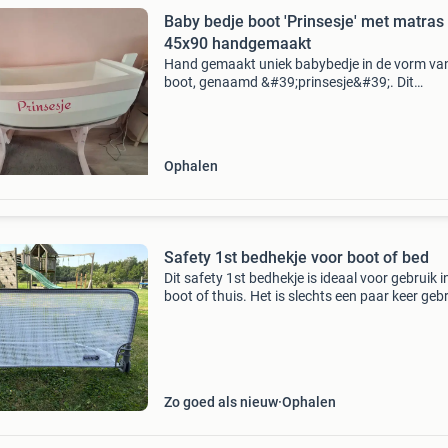
Baby bedje boot 'Prinsesje' met matras
45x90 handgemaakt
Hand gemaakt uniek babybedje in de vorm va
boot, genaamd &#39;prinsesje&#39;. Dit
charmante bedje wordt geleverd inclusief een
matras van 45 x 90 cm, perfect voor de eerste
maanden van je
Ophalen
Safety 1st bedhekje voor boot of bed
Dit safety 1st bedhekje is ideaal voor gebruik i
boot of thuis. Het is slechts een paar keer geb
en verkeert in uitstekende staat. Eenvoudig te
monteren en zorgt voor extra veiligheid, zodat
Zo goed als nieuw
Ophalen