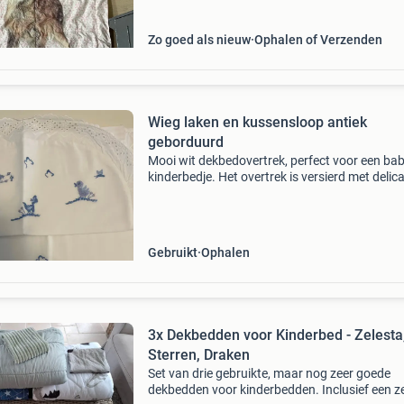
Zo goed als nieuw
Ophalen of Verzenden
Wieg laken en kussensloop antiek
geborduurd
Mooi wit dekbedovertrek, perfect voor een bab
kinderbedje. Het overtrek is versierd met delic
blauw borduursel van vogeltjes en een boom, 
afgewerkt met een kanten rand. Ideaal voor e
rust
Gebruikt
Ophalen
3x Dekbedden voor Kinderbed - Zelesta
Sterren, Draken
Set van drie gebruikte, maar nog zeer goede
dekbedden voor kinderbedden. Inclusief een z