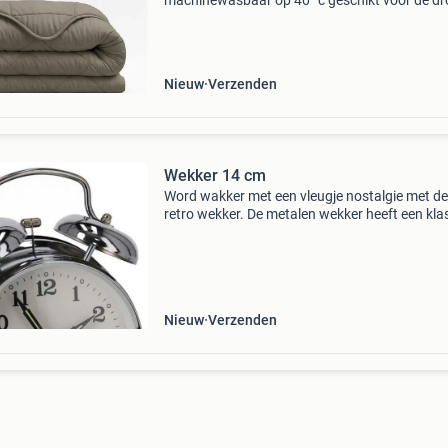
machinewasbaar op 40 °c geschikt voor de dr
— snel weer klaar voor gebruik blijft zacht,
vormvast en kreukvrij, ook na vele wasbeurten
allergi
Nieuw
Verzenden
Wekker 14 cm
Word wakker met een vleugje nostalgie met d
retro wekker. De metalen wekker heeft een kla
ontwerp met een traditionele wijzerplaat en t
karakteristieke bellen bovenop. Dankzij het lui
Nieuw
Verzenden