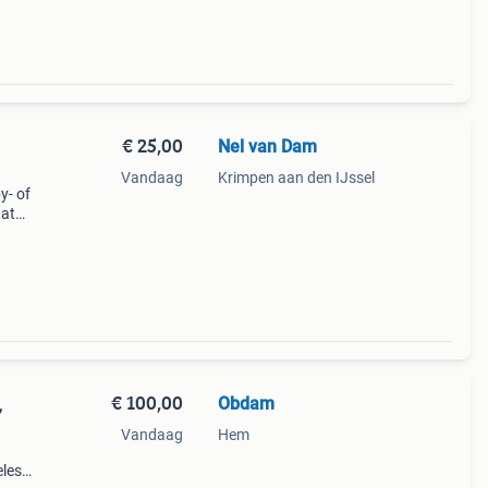
€ 25,00
Nel van Dam
Vandaag
Krimpen aan den IJssel
y- of
aat
en
en
€ 100,00
Obdam
,
Vandaag
Hem
elesta