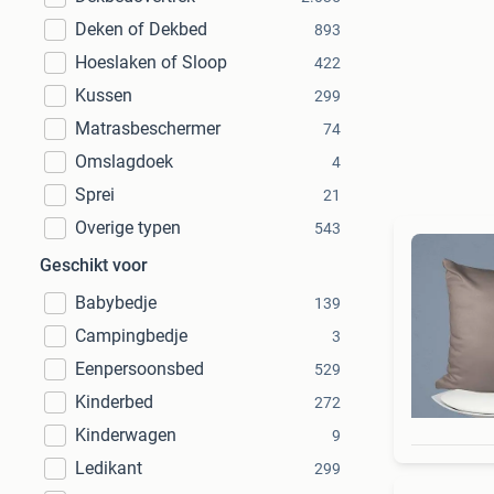
Deken of Dekbed
893
Hoeslaken of Sloop
422
Kussen
299
Matrasbeschermer
74
Omslagdoek
4
Sprei
21
Overige typen
543
Geschikt voor
Babybedje
139
Campingbedje
3
Eenpersoonsbed
529
Kinderbed
272
Kinderwagen
9
Ledikant
299