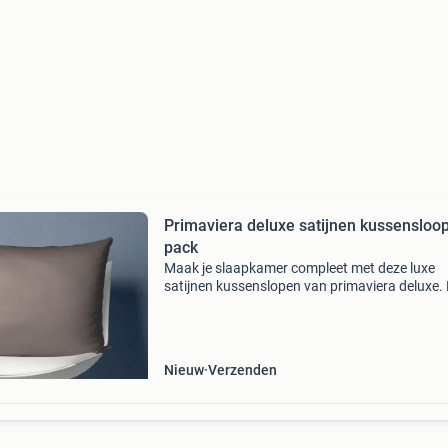
Primaviera deluxe satijnen kussensloo
pack
Maak je slaapkamer compleet met deze luxe
satijnen kussenslopen van primaviera deluxe.
de kussenslopen, die vervaardigd zijn van luxe
satijn, creëer je ook een frisse slaapomgeving. 
op varian
Nieuw
Verzenden