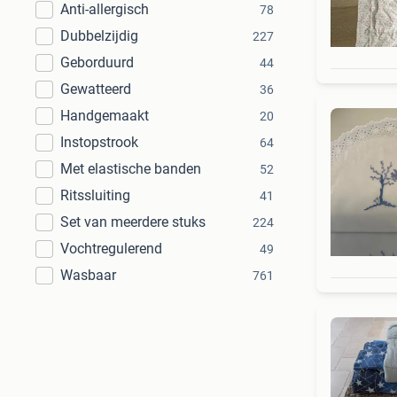
Anti-allergisch
78
Dubbelzijdig
227
Geborduurd
44
Gewatteerd
36
Handgemaakt
20
Instopstrook
64
Met elastische banden
52
Ritssluiting
41
Set van meerdere stuks
224
Vochtregulerend
49
Wasbaar
761