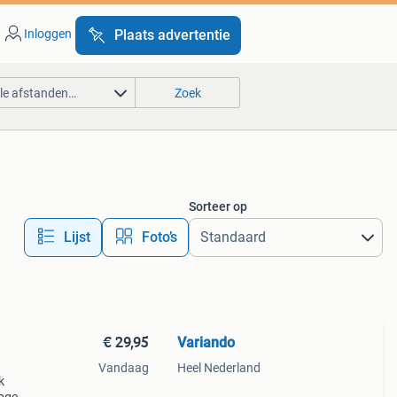
Inloggen
Plaats advertentie
lle afstanden…
Zoek
Sorteer op
Lijst
Foto’s
€ 29,95
Variando
Vandaag
Heel Nederland
k