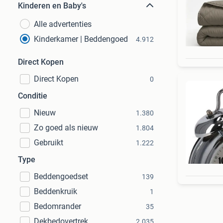
Kinderen en Baby's
Alle advertenties
Kinderkamer | Beddengoed
4.912
Direct Kopen
Direct Kopen
0
Conditie
Nieuw
1.380
Zo goed als nieuw
1.804
Gebruikt
1.222
Type
Beddengoedset
139
Beddenkruik
1
Bedomrander
35
Dekbedovertrek
2.035