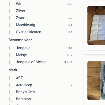
Wit
1.912
Zilver
0
Zwart
29
Meerkleurig
391
Overige kleuren
314
Bestemd voor
Jongetje
344
Meisje
682
Jongetje of Meisje
3.454
Merk
ABZ
3
Aerosleep
87
Baby's Only
6
Bambino
6