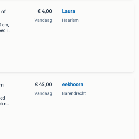
€ 4,00
Laura
 of
Vandaag
Haarlem
0 cm,
bed is
.
€ 45,00
eekhoorn
m -
Vandaag
Barendrecht
bed
ch en
oor
g in