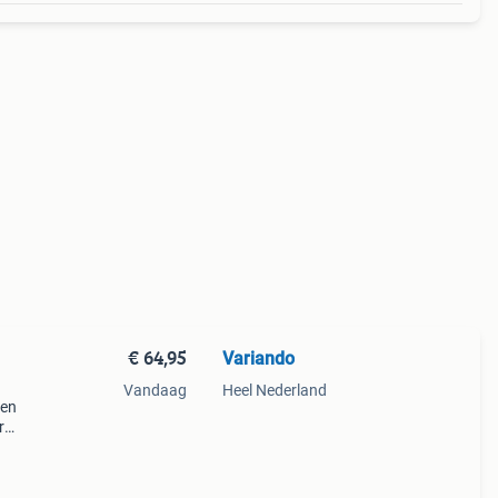
€ 64,95
Variando
Vandaag
Heel Nederland
oen
r
ieu.
et