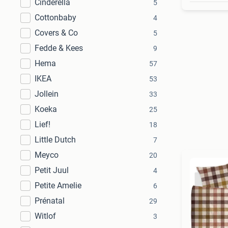
Cinderella
5
Cottonbaby
4
Covers & Co
5
Fedde & Kees
9
Hema
57
IKEA
53
Jollein
33
Koeka
25
Lief!
18
Little Dutch
7
Meyco
20
Petit Juul
4
Petite Amelie
6
Prénatal
29
Witlof
3