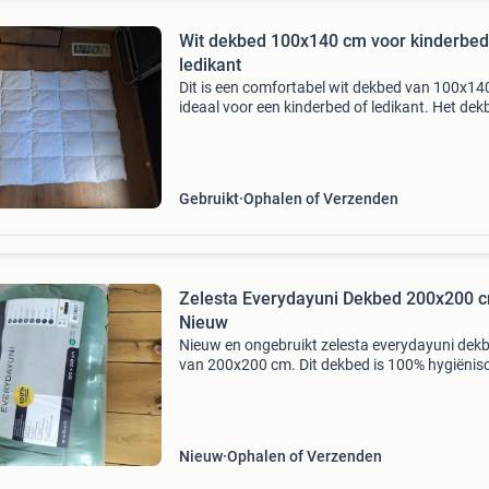
Wit dekbed 100x140 cm voor kinderbed
ledikant
Dit is een comfortabel wit dekbed van 100x14
ideaal voor een kinderbed of ledikant. Het dek
in goede staat en klaar voor een tweede ronde
Perfect om je kleintje warm te houden.
Gebruikt
Ophalen of Verzenden
Zelesta Everydayuni Dekbed 200x200 c
Nieuw
Nieuw en ongebruikt zelesta everydayuni dek
van 200x200 cm. Dit dekbed is 100% hygiënis
geschikt voor een tweepersoonsbed. Ideaal v
een comfortabele nachtrust. Het dekbed is no
de origi
Nieuw
Ophalen of Verzenden