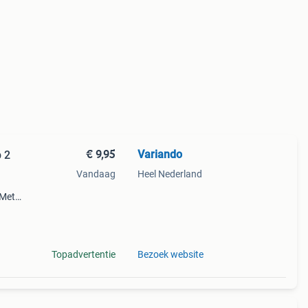
€ 9,95
Variando
p 2
Vandaag
Heel Nederland
 Met
Kijk
Topadvertentie
Bezoek website