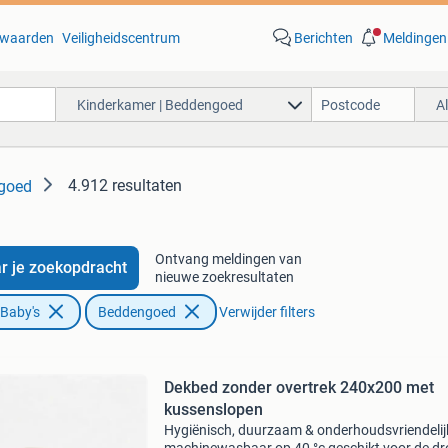
waarden
Veiligheidscentrum
Berichten
Meldingen
Kinderkamer | Beddengoed
A
4.912 resultaten
ngoed
Ontvang meldingen van
r je zoekopdracht
nieuwe zoekresultaten
 Baby's
Beddengoed
Verwijder filters
Dekbed zonder overtrek 240x200 met
kussenslopen
Hygiënisch, duurzaam & onderhoudsvriendelij