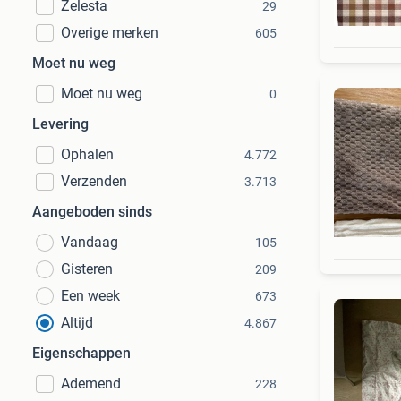
Zelesta
29
Overige merken
605
Moet nu weg
Moet nu weg
0
Levering
Ophalen
4.772
Verzenden
3.713
Aangeboden sinds
Vandaag
105
Gisteren
209
Een week
673
Altijd
4.867
Eigenschappen
Ademend
228