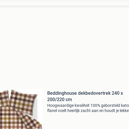
Beddinghouse dekbedovertrek 240 x
200/220 cm
Hoogwaardige kwaliteit 100% geborsteld kat
flanel voelt heerlijk zacht aan en houdt je lekke
warm. Geproduceerd met respect voor het mil
Ondersteunt de missie van better cotton via h
mass ba