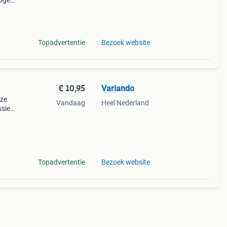
oger
 anti-
Topadvertentie
Bezoek website
€ 10,95
Variando
eze
Vandaag
Heel Nederland
ssiek
wee
de en
Topadvertentie
Bezoek website