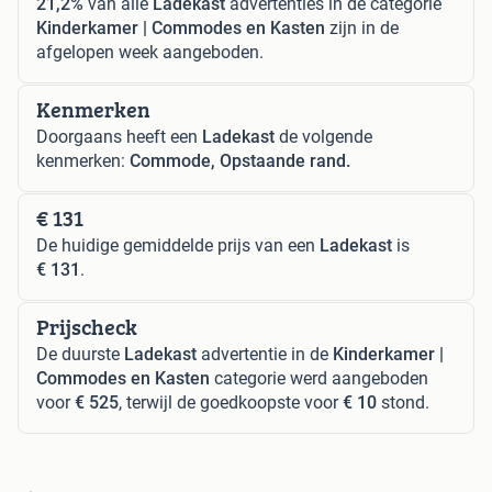
21,2%
van alle
Ladekast
advertenties in de categorie
Kinderkamer | Commodes en Kasten
zijn in de
afgelopen week aangeboden.
Kenmerken
Doorgaans heeft een
Ladekast
de volgende
kenmerken:
Commode, Opstaande rand.
€ 131
De huidige gemiddelde prijs van een
Ladekast
is
€ 131
.
Prijscheck
De duurste
Ladekast
advertentie in de
Kinderkamer |
Commodes en Kasten
categorie werd aangeboden
voor
€ 525
, terwijl de goedkoopste voor
€ 10
stond.