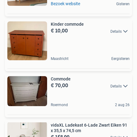
Bezoek website
Gisteren
Kinder commode
€ 10,00
Details
Maastricht
Eergisteren
Commode
€ 70,00
Details
Roermond
2 aug 26
vidaXL Ladekast 6-Lade Zwart Eiken 91
x 35,5 x 74,5 cm
€ 158,99