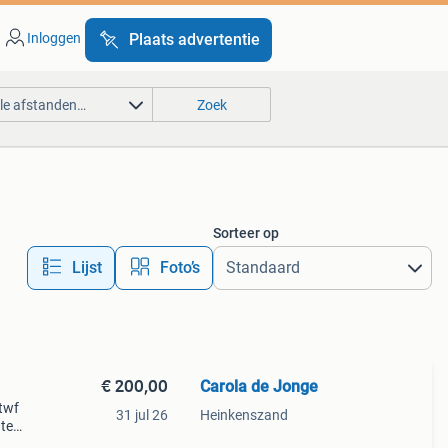
Inloggen
Plaats advertentie
lle afstanden…
Zoek
Sorteer op
Lijst
Foto’s
€ 200,00
Carola de Jonge
twf
31 jul 26
Heinkenszand
gte
t met