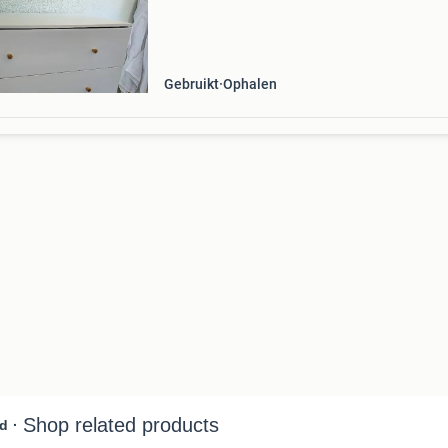
3 lades werd gebruikt als commode. (Buitenm
breedte
Gebruikt
Ophalen