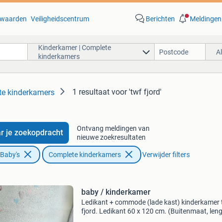
waarden
Veiligheidscentrum
Berichten
Meldingen
Kinderkamer | Complete
A
kinderkamers
1 resultaat
voor 'twf fjord'
te kinderkamers
Ontvang meldingen van
r je zoekopdracht
nieuwe zoekresultaten
 Baby's
Complete kinderkamers
Verwijder filters
baby / kinderkamer
Ledikant + commode (lade kast) kinderkamer 
fjord. Ledikant 60 x 120 cm. (Buitenmaat, len
128 cm, breedte 66 cm, hoogte 87 cm. De kas